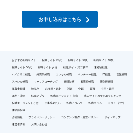
お申し込みはこちら
おすすめ転職サイト
転職サイト 20代
転職サイト 30代
転職サイト 40代
転職サイト 50代
転職サイト 女性
転職サイト 第二新卒
未経験転職
ハイクラス転職
外資系転職
コンサル転職
ベンチャー転職
IT転職
営業転職
アパレル転職
キャリアコーチング
転職診断
看護師転職
薬剤師転職
保育士転職
地域別
北海道・東北
関東
中部
関西
中国・四国
九州・沖縄
転職アプリ
転職エージェント 年収
求人サイトおすすめランキング
転職エージェントとは
仕事辞めたい
転職ノウハウ
転職コラム
口コミ・評判
体験談投稿
会社情報
プライバシーポリシー
コンテンツ制作・運営ポリシー
サイトマップ
運営者情報
お問い合わせ