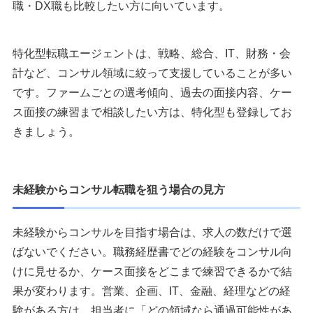
職・DX職も比較したい方に向いています。
コンサル転職エージェントの選び方
1.志望領域に合う転職エージェントを選ぶ
2.ケース面接と職務経歴書の対策を確認する
特化型転職エージェントは、戦略、総合、IT、財務・会
3.信頼できる担当者か見極める
計など、コンサル領域に絞って支援していることが多い
4.転職エージェントを使わない方がよいケースもある
です。ファームごとの選考傾向、過去の面接内容、ケー
ス面接の練習まで相談したい方は、特化型も登録してお
コンサル業界の転職にエージェントを利用するメリット
きましょう。
1.非公開求人を紹介してもらえる
2.職務経歴書と面接対策を相談できる
3.企業の募集背景を確認できる
未経験からコンサル転職を狙う場合の見方
4.年収交渉や入社時期の調整を任せられる
転職エージェントを利用する際の流れ
未経験からコンサルを目指す場合は、求人の数だけで選
1.転職エージェントに登録する
ばないでください。職務経歴書でどの経験をコンサル向
2.面談・カウンセリングを受ける
けに見せるか、ケース面接をどこまで練習できるかで結
3.求人の紹介を受ける
果が変わります。営業、企画、IT、金融、経理などの経
4.書類添削・面接対策を受ける
験がある方は、担当者に「どの領域なら通過可能性があ