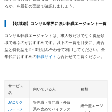
5.面接・内定・条件調整
るか」を最初の面談で確認しましょう。
コンサル転職で見られるスキルと選考対策
1.論理的思考力
【領域別】コンサル業界に強い転職エージェント一覧
2.コミュニケーション能力
3.資料作成・分析・リサーチ力
コンサル転職エージェントは、求人数だけでなく得意領
4.未経験者は経験の翻訳が必要
域で選ぶのがおすすめです。以下の一覧を目安に、総合
型と特化型を2～3社組み合わせて利用してください。全
コンサル業界への転職でよくある質問
年代におすすめの
転職サイト
も合わせてご覧ください。
Q：コンサル転職サイトはどこがいいですか？
Q：総合系コンサルの転職におすすめの転職エージェント
はどこですか？
Q：戦略系コンサルの転職におすすめの転職エージェント
サービス
はどこですか？
向いている人
種類
名
Q：IT系コンサルの転職におすすめの転職エージェントは
JACリク
管理職・専門職・外資
どこですか？
総合型エージ
ルートメ
系を含めてハイクラス
Q：財務・会計系コンサルの転職におすすめの転職エージ