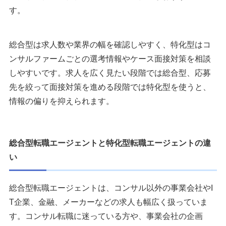
8：ビズリーチ
す。
9：アサイン
戦略系コンサルに強い転職エージェント
総合型は求人数や業界の幅を確認しやすく、特化型はコ
1：アクシスコンサルティング
ンサルファームごとの選考情報やケース面接対策を相談
2：ムービン
しやすいです。求人を広く見たい段階では総合型、応募
3：リネアコンサルティング
先を絞って面接対策を進める段階では特化型を使うと、
4：コンコード
情報の偏りを抑えられます。
IT系コンサルに強い転職エージェント
1：アクシスコンサルティング
総合型転職エージェントと特化型転職エージェントの違
2：リーベル
い
3：Flow Group
財務・会計系コンサルに強い転職エージェント
総合型転職エージェントは、コンサル以外の事業会社やI
1：アンテロープ
T企業、金融、メーカーなどの求人も幅広く扱っていま
2：コトラ
す。コンサル転職に迷っている方や、事業会社の企画