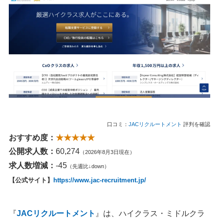
口コミ：
JACリクルートメント
評判を確認
おすすめ度：
★★★★★
公開求人数：
60,274
（2026年8月3日現在）
求人数増減：
-45
（先週比↓down）
【公式サイト】
https://www.jac-recruitment.jp/
『
JACリクルートメント
』は、ハイクラス・ミドルクラ