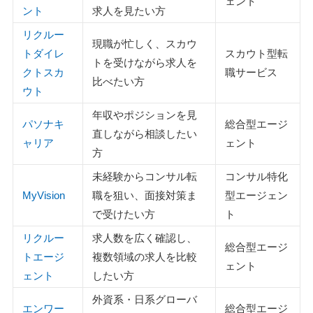
ェント
ント
求人を見たい方
ェントはどこですか？
リクルー
Q：未経験でもコンサル業界に転職できますか？
現職が忙しく、スカウ
トダイレ
スカウト型転
Q：コンサル転職で後悔しやすいのはどんな人ですか？
トを受けながら求人を
クトスカ
職サービス
Q：やめた方がいい転職エージェントの特徴は？
比べたい方
ウト
Q：コンサルの転職で持っていると有利になる資格はあり
ますか？
年収やポジションを見
パソナキ
総合型エージ
直しながら相談したい
ャリア
ェント
コンサル業界への転職まとめ
方
未経験からコンサル転
コンサル特化
執筆者・監修者のmotoについて
MyVision
職を狙い、面接対策ま
型エージェン
で受けたい方
ト
リクルー
求人数を広く確認し、
総合型エージ
トエージ
複数領域の求人を比較
ェント
ェント
したい方
外資系・日系グローバ
エンワー
総合型エージ