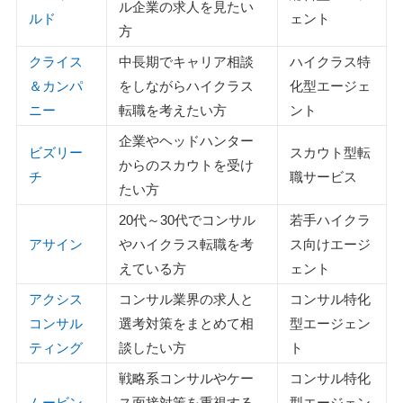
ル企業の求人を見たい
ルド
ェント
方
クライス
中長期でキャリア相談
ハイクラス特
＆カンパ
をしながらハイクラス
化型エージェ
ニー
転職を考えたい方
ント
企業やヘッドハンター
ビズリー
スカウト型転
からのスカウトを受け
チ
職サービス
たい方
20代～30代でコンサル
若手ハイクラ
アサイン
やハイクラス転職を考
ス向けエージ
えている方
ェント
アクシス
コンサル業界の求人と
コンサル特化
コンサル
選考対策をまとめて相
型エージェン
ティング
談したい方
ト
戦略系コンサルやケー
コンサル特化
ムービン
ス面接対策を重視する
型エージェン