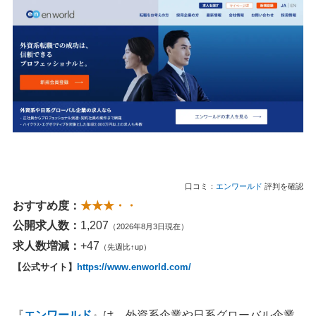
口コミ：
エンワールド
評判を確認
おすすめ度：
★★★・・
公開求人数：
1,207
（2026年8月3日現在）
求人数増減：
+47
（先週比↑up）
【公式サイト】
https://www.enworld.com/
『
エンワールド
』は、外資系企業や日系グローバル企業