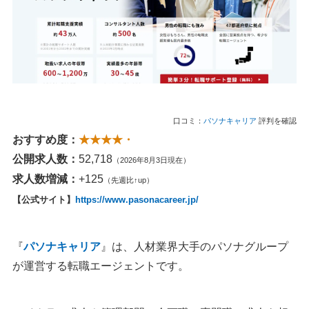
口コミ：
パソナキャリア
評判を確認
おすすめ度：
★★★★・
公開求人数：
52,718
（2026年8月3日現在）
求人数増減：
+125
（先週比↑up）
【公式サイト】
https://www.pasonacareer.jp/
『
パソナキャリア
』は、人材業界大手のパソナグループ
が運営する転職エージェントです。