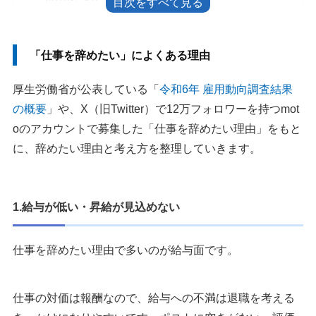
仕事を辞めたいのは甘えなのか
「仕事を辞めたい」によくある理由
仕事を辞めた方がいいサイン
体調や生活に影響が出ている
厚生労働省が公表している「
令和6年 雇用動向調査結果
会社に相談しても改善が見込めない
の概要
」や、X（旧Twitter）で12万フォロワーを持つmot
転職で解消したい条件がはっきりしている
oのアカウントで募集した「仕事を辞めたい理由」をもと
に、辞めたい理由と考え方を整理していきます。
仕事を辞めたいと思ったときにやるべきこと
1.辞めたい理由を洗い出して整理する
2.ストレス診断をしてみる
1.給与が低い・昇給が見込めない
3.仕事を辞めた場合のメリットとデメリットを考える
4.仕事を辞めたいけど次がない場合は求人市場を先に見る
5.社内異動も検討する
仕事を辞めたい理由で多いのが給与面です。
6.転職エージェントに相談する
仕事を辞めたいと思ったときの注意点
仕事の対価は報酬なので、給与への不満は退職を考える
1.仕事を辞めることを目的にしない