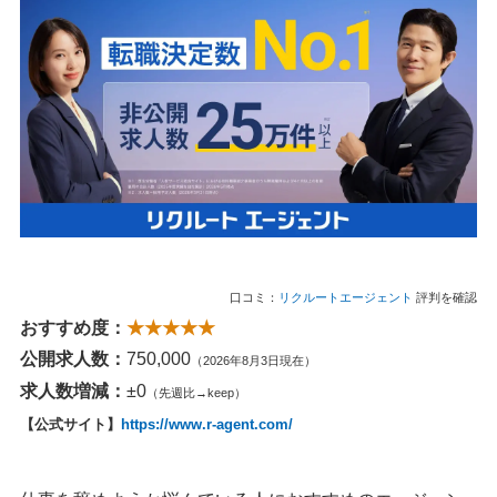
口コミ：
リクルートエージェント
評判を確認
おすすめ度：
★★★★★
公開求人数：
750,000
（2026年8月3日現在）
求人数増減：
±0
（先週比→keep）
【公式サイト】
https://www.r-agent.com/