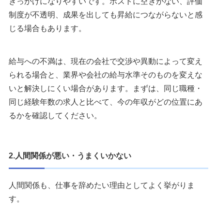
きっかけになりやすいです。ポストに空きがない、評価
2.転職理由をネガティブな不満だけで終わらせない
制度が不透明、成果を出しても昇給につながらないと感
3.退職を伝える前に証拠と条件を整理する
じる場合もあります。
4.退職代行を使う前に相談先を確認する
給与への不満は、現在の会社で交渉や異動によって変え
仕事を辞めたいと思ったときに相談できるおすすめ転職エー
られる場合と、業界や会社の給与水準そのものを変えな
ジェント
いと解決しにくい場合があります。まずは、同じ職種・
1：リクルートエージェント
同じ経験年数の求人と比べて、今の年収がどの位置にあ
2：doda
るかを確認してください。
3：マイナビ転職エージェント
仕事に疲れたと精神的に感じた場合の相談先
1.こころの耳
2.人間関係が悪い・うまくいかない
2.総合労働相談コーナー
3.総合労働相談コーナー
人間関係も、仕事を辞めたい理由としてよく挙がりま
す。
仕事を辞めるか悩んでいる人におすすめの本
1：転職と副業のかけ算