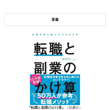
著書
『転職と副業のかけ算』
（扶桑社）