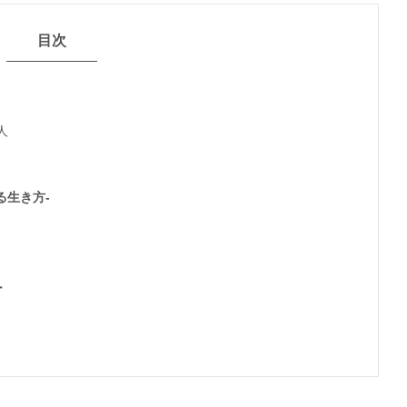
目次
人
る生き方-
ー