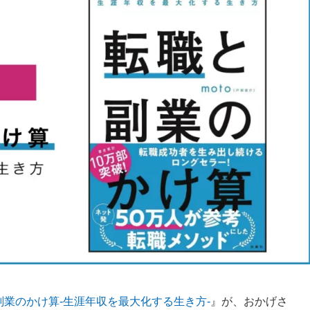
副業のかけ算-生涯年収を最大化する生き方-
』が、おかげさ