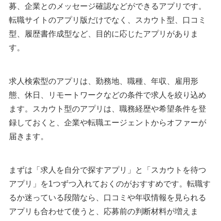
30代におすすめの転職アプリ
募、企業とのメッセージ確認などができるアプリです。
1：ビズリーチ
転職サイトのアプリ版だけでなく、スカウト型、口コミ
2：エン転職
型、履歴書作成型など、目的に応じたアプリがありま
3：doda
す。
40代・50代におすすめの転職アプリ
1：ビズリーチ
求人検索型のアプリは、勤務地、職種、年収、雇用形
2：doda
態、休日、リモートワークなどの条件で求人を絞り込め
3：リクナビNEXT
ます。スカウト型のアプリは、職務経歴や希望条件を登
録しておくと、企業や転職エージェントからオファーが
第二新卒におすすめの転職アプリ
届きます。
1：はたらいく
2：Indeed（インディード）
まずは「求人を自分で探すアプリ」と「スカウトを待つ
3：Green
アプリ」を1つずつ入れておくのがおすすめです。転職す
女性におすすめの転職アプリ
るか迷っている段階なら、口コミや年収情報を見られる
1：女の転職type
アプリも合わせて使うと、応募前の判断材料が増えま
2：とらばーゆ女性の転職