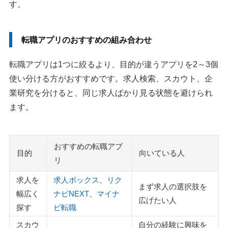
す。
合わせて入れておきたい無料のおすすめ転職アプリ
1：LinkedIn
転職アプリのおすすめの組み合わせ
2：OpenWork
3：レジュメ
転職アプリは1つに絞るより、目的が違うアプリを2～3個
4：履歴書カメラ
使い分ける方がおすすめです。求人検索、スカウト、企
業研究を分けると、同じ求人ばかり見る状態を避けられ
転職アプリの選び方
ます。
1：求人検索型かスカウト型かで選ぶ
2：年代や職種に合うアプリを選ぶ
3：使いやすさと通知設定を確認する
おすすめの転職アプ
目的
向いている人
リ
転職アプリと転職エージェントを併用する
1：リクルートエージェント
求人を
求人ボックス
、
リク
まず求人の選択肢を
2：doda転職エージェント
幅広く
ナビNEXT
、
マイナ
広げたい人
3：パソナキャリア
探す
ビ転職
4：マイナビ転職エージェント
スカウ
自分の経験に興味を