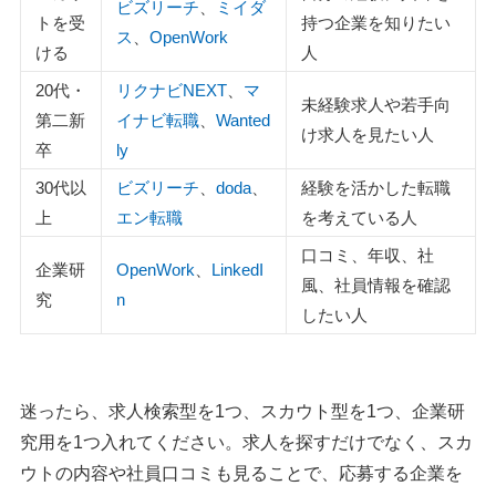
ビズリーチ
、
ミイダ
5：type転職エージェント
トを受
持つ企業を知りたい
ス
、
OpenWork
ける
人
転職アプリに関するよくある質問
20代・
リクナビNEXT
、
マ
Q：おすすめの転職アプリはどれですか？
未経験求人や若手向
第二新
イナビ転職
、
Wanted
Q：転職アプリで1位はどれですか？
け求人を見たい人
卒
ly
Q：転職アプリに登録したら会社にバレますか？
Q：危ない転職サイトや転職アプリはありますか？
30代以
ビズリーチ
、
doda
、
経験を活かした転職
Q：転職アプリと転職エージェントはどう使い分ければい
上
エン転職
を考えている人
いですか？
口コミ、年収、社
企業研
OpenWork
、
LinkedI
Q：転職アプリはいくつ利用するのがおすすめですか？
風、社員情報を確認
究
n
Q：転職するか迷っている段階でもアプリを使っていいで
したい人
すか？
転職アプリまとめ
迷ったら、求人検索型を1つ、スカウト型を1つ、企業研
究用を1つ入れてください。求人を探すだけでなく、スカ
執筆者・監修者のmotoについて
ウトの内容や社員口コミも見ることで、応募する企業を