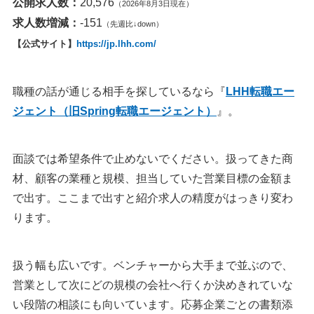
公開求人数：
20,576
（2026年8月3日現在）
求人数増減：
-151
（先週比↓down）
【公式サイト】
https://jp.lhh.com/
職種の話が通じる相手を探しているなら『
LHH転職エー
ジェント（旧Spring転職エージェント）
』。
面談では希望条件で止めないでください。扱ってきた商
材、顧客の業種と規模、担当していた営業目標の金額ま
で出す。ここまで出すと紹介求人の精度がはっきり変わ
ります。
扱う幅も広いです。ベンチャーから大手まで並ぶので、
営業として次にどの規模の会社へ行くか決めきれていな
い段階の相談にも向いています。応募企業ごとの書類添