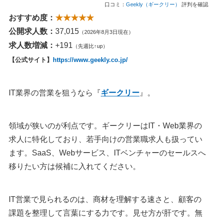
口コミ：
Geekly（ギークリー）
評判を確認
おすすめ度：
★★★★★
公開求人数：
37,015
（2026年8月3日現在）
求人数増減：
+191
（先週比↑up）
【公式サイト】
https://www.geekly.co.jp/
IT業界の営業を狙うなら『
ギークリー
』。
領域が狭いのが利点です。ギークリーはIT・Web業界の
求人に特化しており、若手向けの営業職求人も扱ってい
ます。SaaS、Webサービス、ITベンチャーのセールスへ
移りたい方は候補に入れてください。
IT営業で見られるのは、商材を理解する速さと、顧客の
課題を整理して言葉にする力です。見せ方が肝です。無