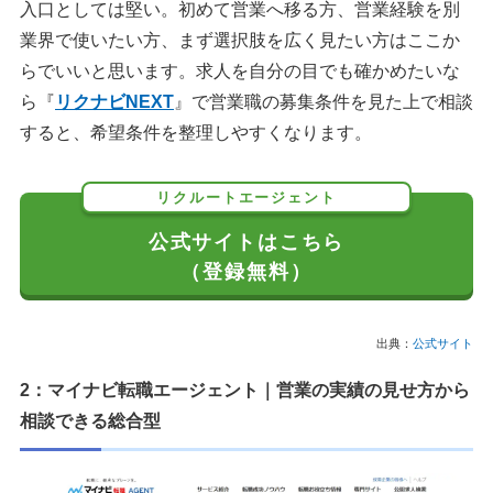
入口としては堅い。初めて営業へ移る方、営業経験を別
2：OpenWork
業界で使いたい方、まず選択肢を広く見たい方はここか
らでいいと思います。求人を自分の目でも確かめたいな
営業職の転職でよくある質問
ら『
リクナビNEXT
』で営業職の募集条件を見た上で相談
転職エージェントから営業求人ばかり紹介されるのはなぜ
すると、希望条件を整理しやすくなります。
ですか？
やめた方がいい転職エージェントの特徴は？
転職エージェントを使わないほうがいい人は？
リクルートエージェント
営業職で一番きつい業界はどこですか？
公式サイトはこちら
営業職からの転職でおすすめの職種は？
（登録無料）
営業職の転職まとめ
出典：
公式サイト
営業職おすすめ転職エージェント・転職サイト一覧
2：マイナビ転職エージェント｜営業の実績の見せ方から
共同執筆者の堀田誠人について
相談できる総合型
執筆者・監修者のmotoについて