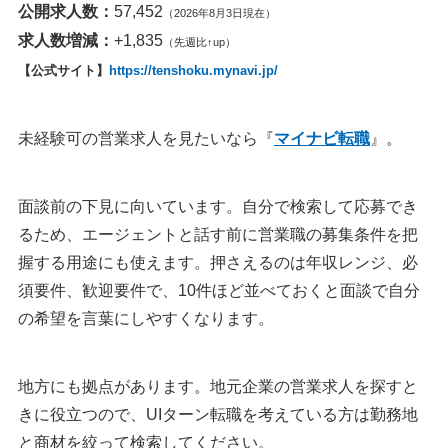
公開求人数：
57,452
（2026年8月3日現在）
求人数増減：
+1,835
（先週比↑up）
【公式サイト】
https://tenshoku.mynavi.jp/
未経験可の営業求人を見たいなら『
マイナビ転職
』。
面談前の下見に向いています。自分で検索して応募でき
るため、エージェントと話す前に営業職の募集条件を把
握する用途にも使えます。押さえるのは年収レンジ、必
須要件、歓迎要件で、10件ほど並べておくと面談で自分
の希望を言葉にしやすくなります。
地方にも拠点があります。地元企業の営業求人を探すと
きに役立つので、UIターン転職を考えている方は勤務地
と商材を絞って検索してください。