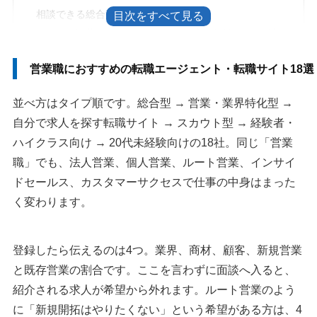
相談できる総合型
3：doda転職エージェント｜求人検索と相談を1つで済ま
せる総合型
営業職におすすめの転職エージェント・転職サイト18選
4：type転職エージェント｜一都三県の営業求人に強い総
合型
並べ方はタイプ順です。総合型 → 営業・業界特化型 →
5：LHH転職エージェント｜職種に詳しいコンサルタント
自分で求人を探す転職サイト → スカウト型 → 経験者・
に当たる総合型
ハイクラス向け → 20代未経験向けの18社。同じ「営業
6：hape Agent（エイプエージェント）｜営業職だけを扱
職」でも、法人営業、個人営業、ルート営業、インサイ
う特化型
ドセールス、カスタマーサクセスで仕事の中身はまった
7：Geekly（ギークリー）｜IT・Web業界の営業に強い特
く変わります。
化型
8：リクナビNEXT｜全国の営業求人を自分で検索する転
登録したら伝えるのは4つ。業界、商材、顧客、新規営業
職サイト
と既存営業の割合です。ここを言わずに面談へ入ると、
9：マイナビ転職｜未経験可の営業求人を探せる転職サイ
紹介される求人が希望から外れます。ルート営業のよう
ト
に「新規開拓はやりたくない」という希望がある方は、4