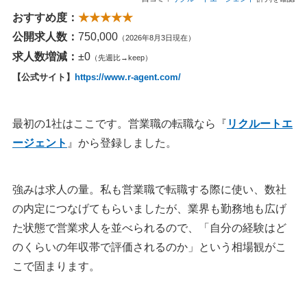
18：UZUZ（ウズキャリ）｜キャリアの作り方から相談し
おすすめ度：
★★★★★
たい20代向け
公開求人数：
750,000
（2026年8月3日現在）
営業職未経験から入るなら、求人名より商材と顧客を見る
求人数増減：
±0
（先週比→keep）
営業未経験の相談先｜hape Agent（エイプエージェント）
【公式サイト】
https://www.r-agent.com/
営業職のハイクラスは年収より「任される範囲」で線を引く
最初の1社はここです。営業職の転職なら『
リクルートエ
ハイクラス営業のスカウト活用｜リクルートダイレクトス
ージェント
』から登録しました。
カウト
営業職向け転職エージェント・転職サイトの選び方
強みは求人の量。私も営業職で転職する際に使い、数社
1.営業職で絞った状態の求人数を見る
の内定につなげてもらいましたが、業界も勤務地も広げ
2.担当者が営業職の違いを分かっているか面談で試す
た状態で営業求人を並べられるので、「自分の経験はど
3.年収と入社日の交渉まで任せられるか
のくらいの年収帯で評価されるのか」という相場観がこ
4.インセンティブ比率と目標の決まり方を数字で聞く
こで固まります。
求人票に出てこない営業の実態は口コミで確かめる
1：転職会議