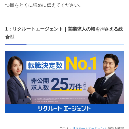
10：転職サイトGreen｜ベンチャーの営業を企業と直接や
つ目をとくに強めに伝えてください。
りとりできる転職サイト
11：リクルートダイレクトスカウト｜年収と役職を上げる
1：リクルートエージェント｜営業求人の幅を押さえる総
スカウト型
合型
12：ビズリーチ｜管理職・高年収の営業求人が集まるスカ
ウト型
13：ミイダス｜今の市場価値を数字で確かめる診断型
14：JACリクルートメント｜管理職・外資の営業に強い経
験者向け
15：クライス＆カンパニー｜キャリアの方向から相談する
経験者向け
16：プロコミットキャリア｜ベンチャー・スタートアップ
の営業に強い経験者向け
17：マイナビジョブ20’s｜20代・第二新卒で営業を目指す
方向け
口コミ：
リクルートエージェント
評判を確認