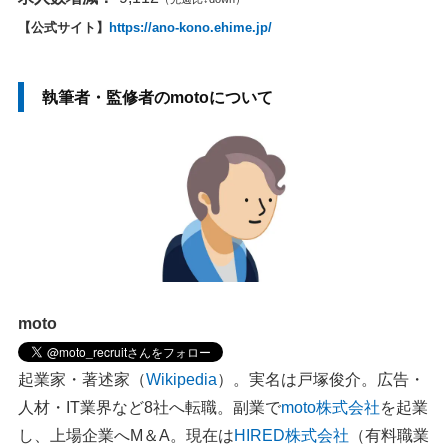
【公式サイト】
https://ano-kono.ehime.jp/
執筆者・監修者のmotoについて
moto
起業家・著述家（
Wikipedia
）。実名は戸塚俊介。広告・
人材・IT業界など8社へ転職。副業で
moto株式会社
を起業
し、上場企業へM＆A。現在は
HIRED株式会社
（有料職業