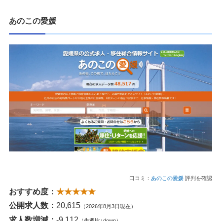
あのこの愛媛
口コミ：
あのこの愛媛
評判を確認
おすすめ度：
★★★★★
公開求人数：
20,615
（2026年8月3日現在）
求人数増減：
-9,112
（先週比↓down）