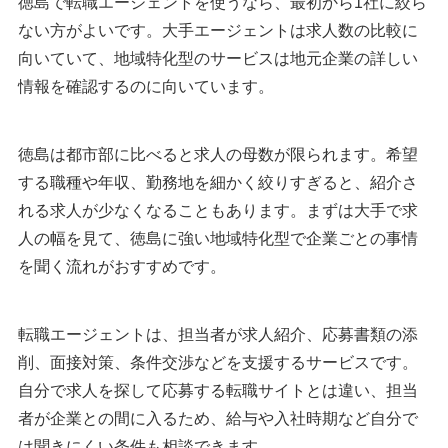
徳島で転職エージェントを使うなら、最初から1社に絞ら
徳島の転職市場について
ない方がよいです。大手エージェントは求人数の比較に
徳島の有効求人倍率
向いていて、地域特化型のサービスは地元企業の詳しい
徳島の平均年収
情報を確認するのに向いています。
徳島の転職エージェントまとめ
執筆者・監修者のmotoについて
徳島は都市部に比べると求人の母数が限られます。希望
する職種や年収、勤務地を細かく絞りすぎると、紹介さ
れる求人が少なくなることもあります。まずは大手で求
人の幅を見て、徳島に強い地域特化型で企業ごとの事情
を聞く流れがおすすめです。
転職エージェントは、担当者が求人紹介、応募書類の添
削、面接対策、条件交渉などを支援するサービスです。
自分で求人を探して応募する転職サイトとは違い、担当
者が企業との間に入るため、給与や入社時期など自分で
は聞きにくい条件も相談できます。