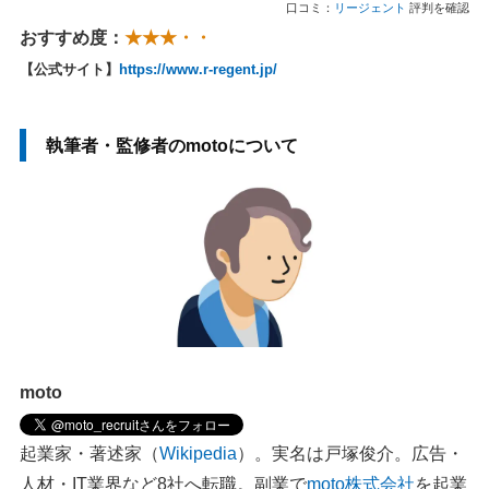
口コミ：
リージェント
評判を確認
おすすめ度：
★★★・・
【公式サイト】
https://www.r-regent.jp/
執筆者・監修者のmotoについて
moto
起業家・著述家（
Wikipedia
）。実名は戸塚俊介。広告・
人材・IT業界など8社へ転職。副業で
moto株式会社
を起業