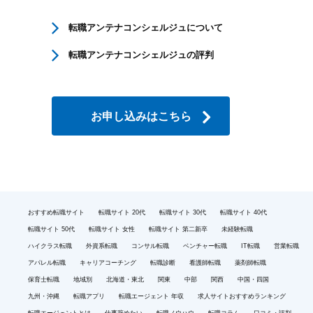
転職アンテナコンシェルジュについて
転職アンテナコンシェルジュの評判
お申し込みはこちら
おすすめ転職サイト
転職サイト 20代
転職サイト 30代
転職サイト 40代
転職サイト 50代
転職サイト 女性
転職サイト 第二新卒
未経験転職
ハイクラス転職
外資系転職
コンサル転職
ベンチャー転職
IT転職
営業転職
アパレル転職
キャリアコーチング
転職診断
看護師転職
薬剤師転職
保育士転職
地域別
北海道・東北
関東
中部
関西
中国・四国
九州・沖縄
転職アプリ
転職エージェント 年収
求人サイトおすすめランキング
転職エージェントとは
仕事辞めたい
転職ノウハウ
転職コラム
口コミ・評判