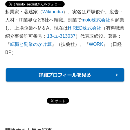
起業家・著述家（
Wikipedia
）。実名は戸塚俊介。広告・
人材・IT業界など8社へ転職。副業で
moto株式会社
を起業
し、上場企業へM＆A。現在は
HIRED株式会社
（有料職業
紹介事業許可番号：
13-ユ-313037
）代表取締役。著書：
『
転職と副業のかけ算
』（扶桑社）、『
WORK
』（日経
BP）