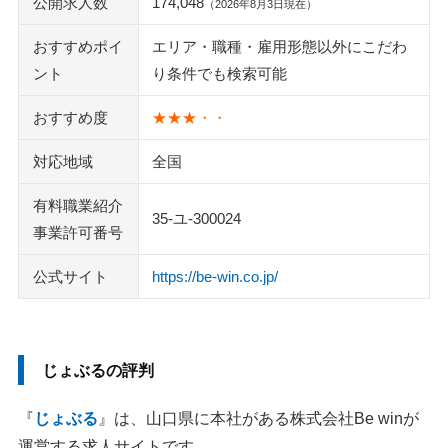
公開求人数
174,048
（2026年8月3日現在）
おすすめポイ
エリア・職種・雇用形態以外にこだわ
ント
り条件でも検索可能
おすすめ度
★★★・・
対応地域
全国
有料職業紹介
35-ユ-300024
事業許可番号
公式サイト
https://be-win.co.jp/
じょぶるの評判
『
じょぶる
』は、山口県に本社がある株式会社Be winが
運営する求人サイトです。