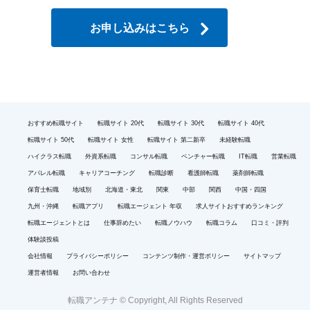
お申し込みはこちら
おすすめ転職サイト
転職サイト 20代
転職サイト 30代
転職サイト 40代
転職サイト 50代
転職サイト 女性
転職サイト 第二新卒
未経験転職
ハイクラス転職
外資系転職
コンサル転職
ベンチャー転職
IT転職
営業転職
アパレル転職
キャリアコーチング
転職診断
看護師転職
薬剤師転職
保育士転職
地域別
北海道・東北
関東
中部
関西
中国・四国
九州・沖縄
転職アプリ
転職エージェント 年収
求人サイトおすすめランキング
転職エージェントとは
仕事辞めたい
転職ノウハウ
転職コラム
口コミ・評判
体験談投稿
会社情報
プライバシーポリシー
コンテンツ制作・運営ポリシー
サイトマップ
運営者情報
お問い合わせ
転職アンテナ © Copyright, All Rights Reserved