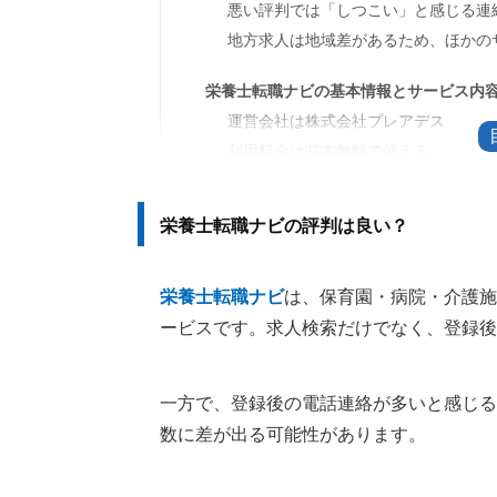
悪い評判では「しつこい」と感じる連
地方求人は地域差があるため、ほかの
栄養士転職ナビの基本情報とサービス内
運営会社は株式会社プレアデス
利用料金は基本無料で使える
求人は保育園・病院・介護施設・給食
栄養士転職ナビの評判は良い？
栄養士転職ナビが向いている方・合わな
登録前に決めておくと迷いにくいこと
栄養士転職ナビ
は、保育園・病院・介護施
連絡が多いと感じたら手段と時間帯を
ービスです。求人検索だけでなく、登録後
求人を見る前に譲れない条件を決めて
退会・問い合わせ・ログインでよくある
一方で、登録後の電話連絡が多いと感じる
退会したいときは担当者か公式窓口に
数に差が出る可能性があります。
電話番号や問い合わせ先は公式サイト
ログインやマイページを探している場