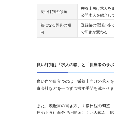
栄養士向け求人を
栄養士転職ナビだけで決めず、比較して
良い評判の傾向
公開求人を紹介し
レバウェル栄養士
しんぷる栄養士
気になる評判の傾
登録後の電話が多
アルク栄養士
向
で印象が変わる
栄養士ワーカー
リスジョブ栄養士
Dietitian Job
執筆者・監修者のmotoについて
良い評判は「求人の幅」と「担当者のサポ
良い声で目立つのは、栄養士向けの求人を
食会社などを一つずつ探す手間を減らせま
また、履歴書の書き方、面接日程の調整、
日のように自分では聞きにくい内容を、応