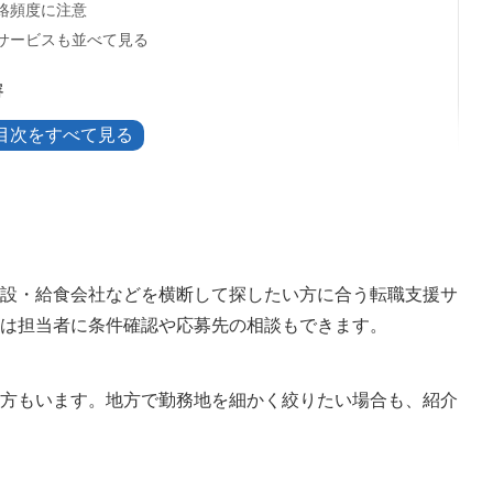
絡頻度に注意
サービスも並べて見る
容
会社まで幅広い
い方
設・給食会社などを横断して探したい方に合う転職支援サ
指定する
は担当者に条件確認や応募先の相談もできます。
おく
疑問
方もいます。地方で勤務地を細かく絞りたい場合も、紹介
伝える
で確認する
合は公式案内を確認する