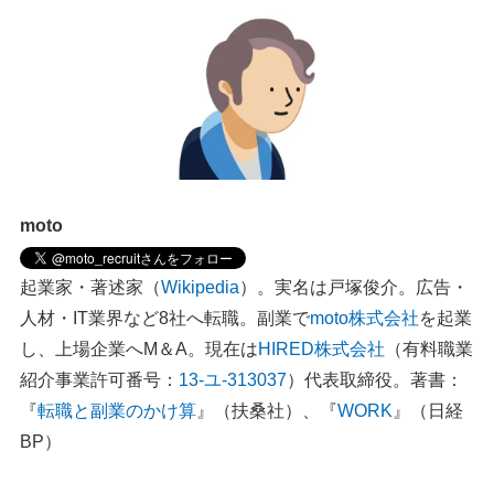
moto
起業家・著述家（
Wikipedia
）。実名は戸塚俊介。広告・
人材・IT業界など8社へ転職。副業で
moto株式会社
を起業
し、上場企業へM＆A。現在は
HIRED株式会社
（有料職業
紹介事業許可番号：
13-ユ-313037
）代表取締役。著書：
『
転職と副業のかけ算
』（扶桑社）、『
WORK
』（日経
BP）