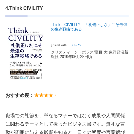
4.Think CIVILITY
Think CIVILITY 「礼儀正しさ」こそ最強
の生存戦略である
posted with
ヨメレバ
クリスティーン・ポラス/夏目 大 東洋経済新
報社 2019年06月28日頃
おすすめ度：
★★★★・
職場での礼節を、単なるマナーではなく成果や人間関係
に関わるテーマとして扱ったビジネス書です。無礼な言
動が周囲に与える影響を知ると、日々の態度や言葉選び