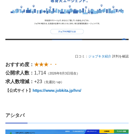
口コミ：
ジョブキタ紹介
評判を確認
おすすめ度：
★★★・・
公開求人数：
1,714
（2026年8月3日現在）
求人数増減：
+23
（先週比↑up）
【公式サイト】
https://www.jobkita.jp/hrs/
アシタバ