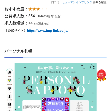
口コミ：
ヒューマンインプリンク
評判を確認
おすすめ度：
★★★・・
公開求人数：
354
（2026年8月3日現在）
求人数増減：
+4
（先週比↑up）
【公式サイト】
https://www.imp-link.co.jp/
パーソナル札幌