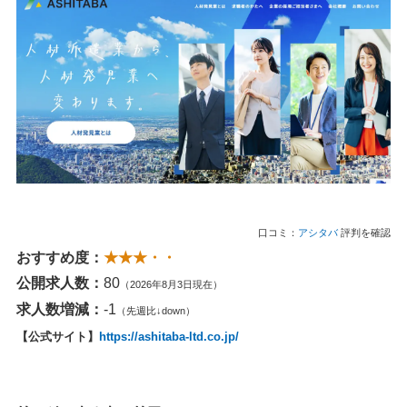
口コミ：
アシタバ
評判を確認
おすすめ度：
★★★・・
公開求人数：
80
（2026年8月3日現在）
求人数増減：
-1
（先週比↓down）
【公式サイト】
https://ashitaba-ltd.co.jp/