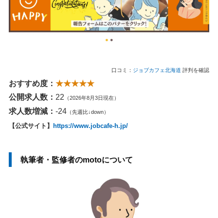
口コミ：
ジョブカフェ北海道
評判を確認
おすすめ度：
★★★★★
公開求人数：
22
（2026年8月3日現在）
求人数増減：
-24
（先週比↓down）
【公式サイト】
https://www.jobcafe-h.jp/
執筆者・監修者のmotoについて