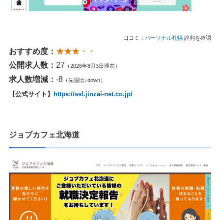
口コミ：
パーソナル札幌
評判を確認
おすすめ度：
★★★・・
公開求人数：
27
（2026年8月3日現在）
求人数増減：
-8
（先週比↓down）
【公式サイト】
https://ssl.jinzai-net.co.jp/
ジョブカフェ北海道