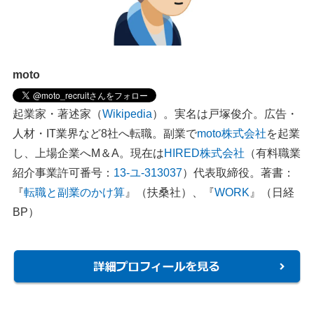
moto
起業家・著述家（
Wikipedia
）。実名は戸塚俊介。広告・
人材・IT業界など8社へ転職。副業で
moto株式会社
を起業
し、上場企業へM＆A。現在は
HIRED株式会社
（有料職業
紹介事業許可番号：
13-ユ-313037
）代表取締役。著書：
『
転職と副業のかけ算
』（扶桑社）、『
WORK
』（日経
BP）