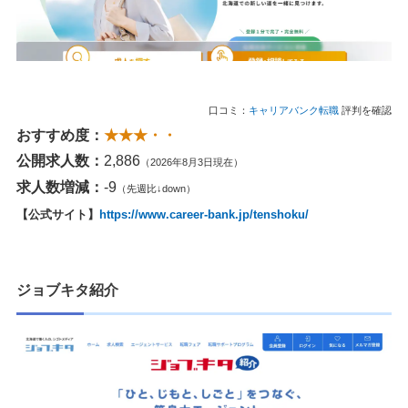
口コミ：
キャリアバンク転職
評判を確認
おすすめ度：
★★★・・
公開求人数：
2,886
（2026年8月3日現在）
求人数増減：
-9
（先週比↓down）
【公式サイト】
https://www.career-bank.jp/tenshoku/
ジョブキタ紹介