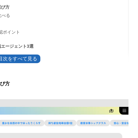
選び方
比べる
認ポイント
エージェント3選
び方
転職サービス3選
るメリット
る