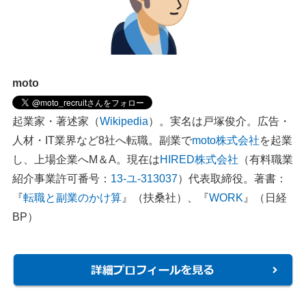
moto
起業家・著述家（
Wikipedia
）。実名は戸塚俊介。広告・
人材・IT業界など8社へ転職。副業で
moto株式会社
を起業
し、上場企業へM＆A。現在は
HIRED株式会社
（有料職業
紹介事業許可番号：
13-ユ-313037
）代表取締役。著書：
『
転職と副業のかけ算
』（扶桑社）、『
WORK
』（日経
BP）