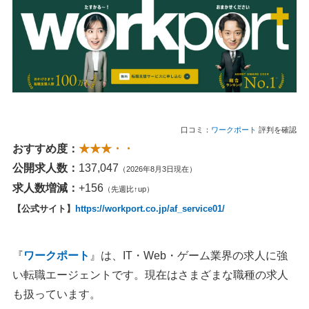
口コミ：
ワークポート
評判を確認
おすすめ度：
★★★・・
公開求人数：
137,047
（2026年8月3日現在）
求人数増減：
+156
（先週比↑up）
【公式サイト】
https://workport.co.jp/af_service01/
『
ワークポート
』は、IT・Web・ゲーム業界の求人に強
い転職エージェントです。現在はさまざまな職種の求人
も扱っています。