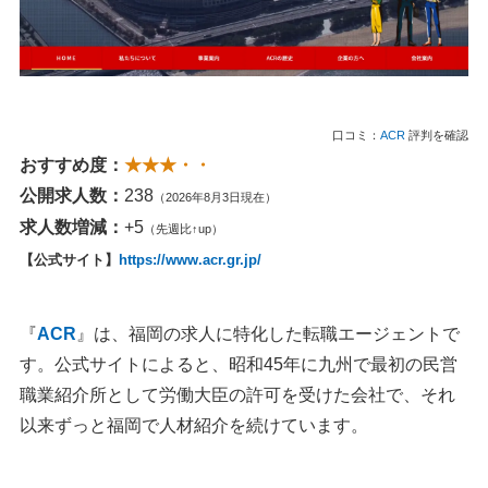
口コミ：
ACR
評判を確認
おすすめ度：
★★★・・
公開求人数：
238
（2026年8月3日現在）
求人数増減：
+5
（先週比↑up）
【公式サイト】
https://www.acr.gr.jp/
『
ACR
』は、福岡の求人に特化した転職エージェントで
す。公式サイトによると、昭和45年に九州で最初の民営
職業紹介所として労働大臣の許可を受けた会社で、それ
以来ずっと福岡で人材紹介を続けています。