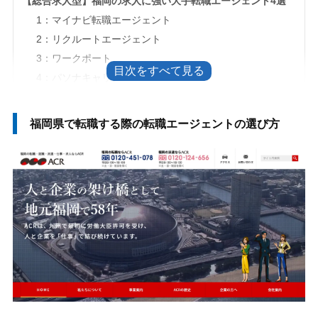
【総合求人型】福岡の求人に強い大手転職エージェント4選
1：マイナビ転職エージェント
2：リクルートエージェント
3：ワークポート
4：パソナキャリア
【地域求人特化型】福岡の求人に特化した転職エージェント4
福岡県で転職する際の転職エージェントの選び方
選
1：Liberty
2：ACR
3：アソウ・ヒューマニーセンター
4：ディンプル
福岡の転職エージェントを使うべき人・使わない方が良い人
転職エージェントを使うべき人
転職エージェントを使わない方が良い人
転職エージェント以外に福岡で相談できる窓口