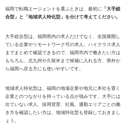
福岡の転職エージェントを利用するメリット
福岡で転職エージェントを選ぶときは、最初に
「大手総
1.福岡の企業事情や転職情報を聞ける
合型」と「地域求人特化型」を分けて考えてください。
2.福岡の非公開求人を紹介してもらえる
3.年収や入社時期の交渉を相談できる
大手総合型は、福岡県内の求人だけでなく、全国展開し
福岡の転職エージェントを利用する流れ
ている企業やリモートワーク可の求人、ハイクラス求人
1.転職エージェントに登録する
までまとめて確認できるので、福岡市内で働きたい方は
2.面談・カウンセリングを受ける
もちろん、北九州や久留米まで候補に入れる方、県外か
3.希望する求人の紹介を受ける
ら福岡へ戻る方にも使いやすいです。
4.書類添削・面接対策
5.企業との面接・内定
地域求人特化型は、福岡の地場企業や地元に本社を置く
福岡の転職市場について
企業とのつながりを持っている点が強みです。大手には
福岡の有効求人倍率
出ていない求人、採用背景、社風、通勤エリアごとの働
福岡の平均年収
き方を確認したい方は、地域特化型も登録しておきまし
ょう。
福岡の転職エージェントまとめ