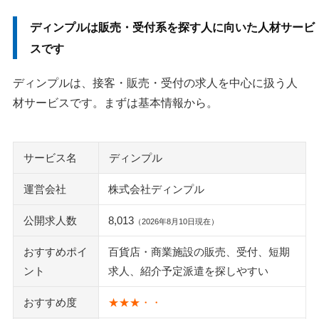
ディンプルの評判は「担当者」「連絡」「求人の相性」に分
ディンプルは販売・受付系を探す人に向いた人材サービ
けて見ましょう
スです
良い口コミは、販売・受付求人との相性を評価する声が中
心です
ディンプルは、接客・販売・受付の求人を中心に扱う人
悪い口コミは、連絡が遅い理由や紹介数の背景を確認しま
材サービスです。まずは基本情報から。
す
「やばい」「パワハラ」の口コミは、誰への不満かを分け
サービス名
ディンプル
て読みます
派遣切りや職場トラブルが不安なら、相談先と更新時期を
運営会社
株式会社ディンプル
聞いておきましょう
公開求人数
8,013
（2026年8月10日現在）
登録前に見るべきポイントは、流れ・連絡・条件の3つです
おすすめポイ
百貨店・商業施設の販売、受付、短期
登録から就業までは、会員登録、面談、求人紹介の順に進
ント
求人、紹介予定派遣を探しやすい
みます
エントリー後に連絡がこないときは、メールと応募状況を
おすすめ度
★★★・・