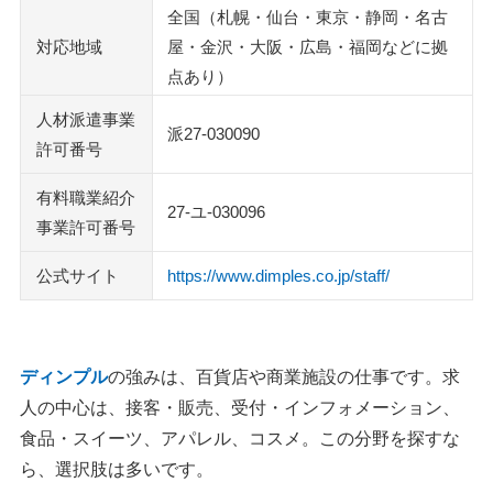
見直します
全国（札幌・仙台・東京・静岡・名古
派遣・契約の条件は、求人票に出にくい項目まで聞きまし
対応地域
屋・金沢・大阪・広島・福岡などに拠
ょう
点あり）
面接・職場見学では、服装とシフト条件を先に整えましょ
人材派遣事業
派27-030090
う
許可番号
紹介が少ないときは、希望条件の伝え方を変えてみてくだ
有料職業紹介
さい
27-ユ-030096
事業許可番号
ディンプルのよくある質問
公式サイト
https://www.dimples.co.jp/staff/
登録面談では何を聞かれますか？
ディンプルの採用率は高いですか？
ディンプルの派遣は時給が高いって本当ですか？
給料の締日と振込日はいつですか？
ディンプル
の強みは、百貨店や商業施設の仕事です。求
研修は有料？交通費は出ますか？
人の中心は、接客・販売、受付・インフォメーション、
ディンプルの賞与はいくらですか？
食品・スイーツ、アパレル、コスメ。この分野を探すな
株式会社ディンプルの正社員口コミは、派遣登録者の評判
ら、選択肢は多いです。
と別に見ます