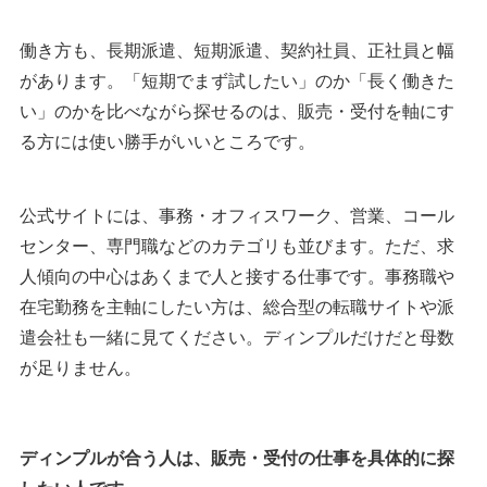
働き方も、長期派遣、短期派遣、契約社員、正社員と幅
ディンプルは販売・受付軸なら候補、広く探すなら併用がお
があります。「短期でまず試したい」のか「長く働きた
すすめです
い」のかを比べながら探せるのは、販売・受付を軸にす
ACR
る方には使い勝手がいいところです。
アソウ・ヒューマニーセンター
執筆者・監修者のmotoについて
公式サイトには、事務・オフィスワーク、営業、コール
センター、専門職などのカテゴリも並びます。ただ、求
人傾向の中心はあくまで人と接する仕事です。事務職や
在宅勤務を主軸にしたい方は、総合型の転職サイトや派
遣会社も一緒に見てください。ディンプルだけだと母数
が足りません。
ディンプルが合う人は、販売・受付の仕事を具体的に探