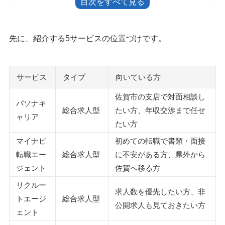
【地域求人特化型】佐賀の求人に特化した転職エージェント2
選
先に、紹介する5サービスの位置づけです。
1：さがジョブナビ
2：じょぶる佐賀
サービス
タイプ
向いている方
佐賀の転職で転職エージェントを利用するメリット
1.佐賀の企業事情や転職情報が手に入る
佐賀市の支店で対面相談し
パソナキ
2.佐賀の非公開求人や地元求人を紹介してもらえる
総合求人型
たい方、年収交渉まで任せ
ャリア
3.日程調整や条件交渉を任せられる
たい方
4.転職エージェントを使って良かったのはどんな人か
マイナビ
初めての転職で書類・面接
転職エー
総合求人型
に不安がある方、県外から
佐賀で転職エージェントを使う前に確認したいこと
ジェント
佐賀へ移る方
転職エージェントを使わない方がよい人もいる
リクルー
勤務地を佐賀県内に限るか、福岡まで広げるか
求人数を優先したい方、非
トエージ
総合求人型
佐賀の優良企業は社名だけで選ばない
公開求人も見ておきたい方
ェント
登録は2～3社から始める