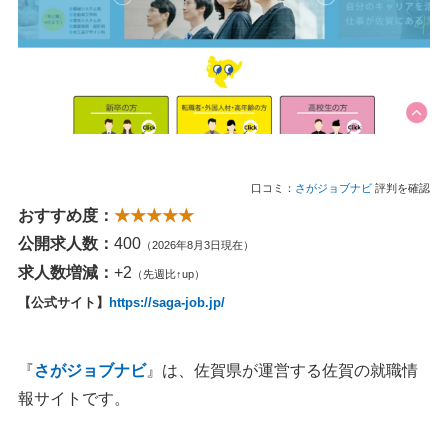
口コミ：
さがジョブナビ
評判を確認
おすすめ度：
★★★★★
公開求人数：
400
（2026年8月3日現在）
求人数増減：
+2
（先週比↑up）
【公式サイト】
https://saga-job.jp/
『
さがジョブナビ
』は、佐賀県が運営する佐賀の就職情
報サイトです。