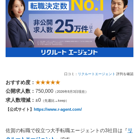
口コミ：
リクルートエージェント
評判を確認
おすすめ度：
★★★★★
公開求人数：
750,000
（2026年8月3日現在）
求人数増減：
±0
（先週比→keep）
【公式サイト】
https://www.r-agent.com/
佐賀の転職で役立つ大手転職エージェントの3社目は『
リ