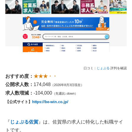
口コミ：
じょぶる
評判を確認
おすすめ度：
★★★・・
公開求人数：
174,048
（2026年8月3日現在）
求人数増減：
-104,000
（先週比↓down）
【公式サイト】
https://be-win.co.jp/
『
じょぶる佐賀
』は、佐賀県の求人に特化した転職サイ
トです。