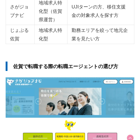
地域求人特
さがジョ
UJIターンの方、移住支援
佐賀の転職市場について
化型（佐賀
ブナビ
金の対象求人を探す方
佐賀の有効求人倍率
県運営）
佐賀の平均年収
じょぶる
地域求人特
勤務エリアを絞って地元企
佐賀
化型
業を見たい方
佐賀の転職エージェントまとめ
執筆者・監修者のmotoについて
佐賀で転職する際の転職エージェントの選び方