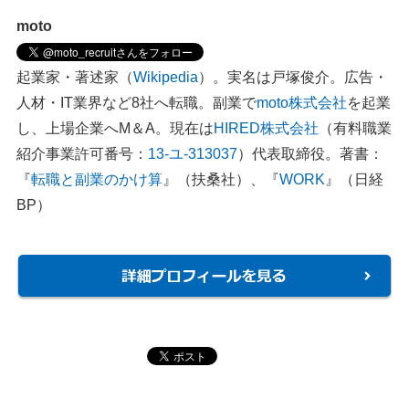
moto
起業家・著述家（
Wikipedia
）。実名は戸塚俊介。広告・
人材・IT業界など8社へ転職。副業で
moto株式会社
を起業
し、上場企業へM＆A。現在は
HIRED株式会社
（有料職業
紹介事業許可番号：
13-ユ-313037
）代表取締役。著書：
『
転職と副業のかけ算
』（扶桑社）、『
WORK
』（日経
BP）