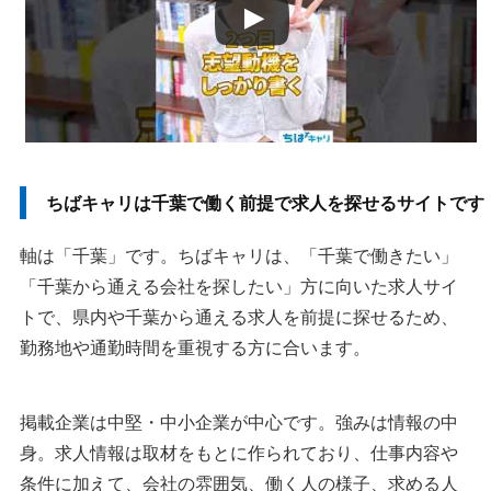
50代・ミドル世代は応募条件と経験の合い方を見ます
求人が少ないと感じたら条件を分けて検索します
条件を重ねすぎると候補は一気に少なくなります
ちばキャリ以外も見ると求人の比較材料が増えます
ベストマッチキャリア
ちばキャリは千葉で働く前提で求人を探せるサイトです
まとめ
軸は「千葉」です。ちばキャリは、「千葉で働きたい」
「千葉から通える会社を探したい」方に向いた求人サイ
執筆者・監修者のmotoについて
トで、県内や千葉から通える求人を前提に探せるため、
勤務地や通勤時間を重視する方に合います。
掲載企業は中堅・中小企業が中心です。強みは情報の中
身。求人情報は取材をもとに作られており、仕事内容や
条件に加えて、会社の雰囲気、働く人の様子、求める人