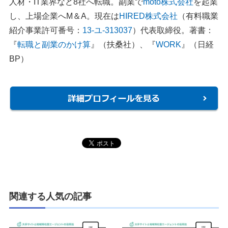
人材・IT業界など8社へ転職。副業で
moto株式会社
を起業
し、上場企業へM＆A。現在は
HIRED株式会社
（有料職業
紹介事業許可番号：
13-ユ-313037
）代表取締役。著書：
『
転職と副業のかけ算
』（扶桑社）、『
WORK
』（日経
BP）
関連する人気の記事