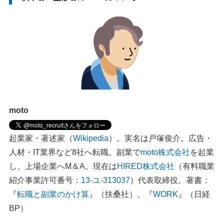
moto
起業家・著述家（
Wikipedia
）。実名は戸塚俊介。広告・
人材・IT業界など8社へ転職。副業で
moto株式会社
を起業
し、上場企業へM＆A。現在は
HIRED株式会社
（有料職業
紹介事業許可番号：
13-ユ-313037
）代表取締役。著書：
『
転職と副業のかけ算
』（扶桑社）、『
WORK
』（日経
BP）