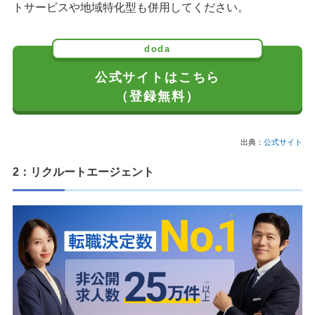
トサービスや地域特化型も併用してください。
愛媛県の転職サイト｜あのこの愛媛
香川県の転職サイト｜かが転
doda
徳島県の転職サイト｜いつか徳島
山口県の転職サイト｜もってけ！転職エージェント
公式サイトはこちら
島根県の転職サイト｜くらしまねっと
（登録無料）
鳥取県の転職サイト｜トリビズ
広島県の転職サイト｜キャプラ転職エージェント
出典：
公式サイト
岡山県の転職サイト｜オカジョブキャリア
2：リクルートエージェント
九州エリアの転職サイト
鹿児島県の転職サイト｜かごJob
宮崎県の転職サイト｜ふるさと宮崎人材バンク
大分県の転職サイト｜天職大分
熊本県の転職サイト｜はたらくぞドットコム
長崎県の転職サイト｜エヌナビキャリア
佐賀県の転職サイト｜さがジョブナビ
福岡県の転職サイト｜ACR