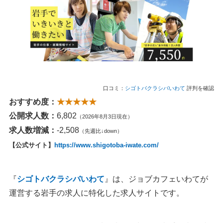
口コミ：
シゴトバクラシバいわて
評判を確認
おすすめ度：
★★★★★
公開求人数：
6,802
（2026年8月3日現在）
求人数増減：
-2,508
（先週比↓down）
【公式サイト】
https://www.shigotoba-iwate.com/
『
シゴトバクラシバいわて
』は、ジョブカフェいわてが
運営する岩手の求人に特化した求人サイトです。