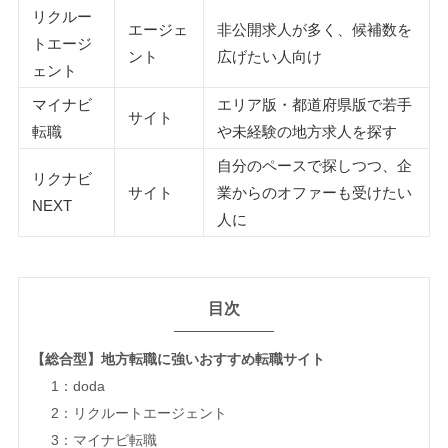
リクルー
エージェ
非公開求人が多く、候補数を
トエージ
ント
広げたい人向け
ェント
マイナビ
エリア版・都道府県版で若手
サイト
転職
や未経験の地方求人を探す
自分のペースで探しつつ、企
リクナビ
サイト
業からのオファーも受けたい
NEXT
人に
目次
【総合型】地方転職に強いおすすめ転職サイト
1：doda
2：リクルートエージェント
3：マイナビ転職