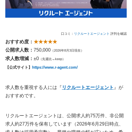
沖縄県の転職サイト｜ジョブアンテナエージェント
地方転職に関するよくある質問
Q：地方に強い転職サイトはどこですか？
口コミ：
リクルートエージェント
評判を確認
Q：地方転職エージェントが「使えない」と感じるのはな
おすすめ度：
★★★★★
ぜですか？
公開求人数：
750,000
（2026年8月3日現在）
Q：地方転職は厳しいですか？
求人数増減：
±0
（先週比→keep）
Q：転職サイトとハローワークはどちらがいいですか？
【公式サイト】
https://www.r-agent.com/
Q：地方に移住して転職する場合、支援金はありますか？
Q：Uターン・Iターン・Jターンの違いは何ですか？
求人数を重視する人には『
リクルートエージェント
』が
まとめ
おすすめです。
執筆者・監修者のmotoについて
リクルートエージェントは、公開求人約75万件、非公開
求人約27万件を保有しています（2026年6月29日時点、