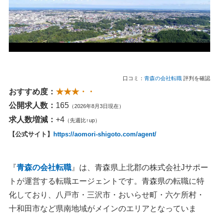
口コミ：
青森の会社転職
評判を確認
おすすめ度：
★★★・・
公開求人数：
165
（2026年8月3日現在）
求人数増減：
+4
（先週比↑up）
【公式サイト】
https://aomori-shigoto.com/agent/
『
青森の会社転職
』は、青森県上北郡の株式会社Jサポー
トが運営する転職エージェントです。青森県の転職に特
化しており、八戸市・三沢市・おいらせ町・六ケ所村・
十和田市など県南地域がメインのエリアとなっていま