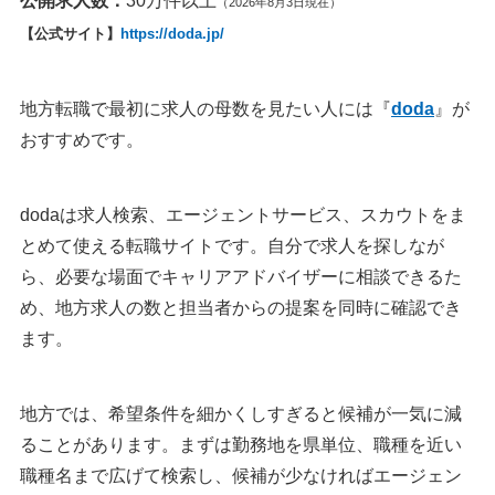
公開求人数：
30万件以上
東京都の転職サイト｜doda
（2026年8月3日現在）
千葉県の転職サイト｜ちばキャリ
【公式サイト】
https://doda.jp/
神奈川・横浜の転職サイト｜type
群馬県の転職サイト｜よし、群馬へ帰ろう！
地方転職で最初に求人の母数を見たい人には『
doda
』が
栃木県の転職サイト｜キープキャリエール
おすすめです。
茨城県の転職サイト｜キャリアプラス
関西エリアの転職サイト
dodaは求人検索、エージェントサービス、スカウトをま
大阪府の転職サイト｜リクルートエージェント
とめて使える転職サイトです。自分で求人を探しなが
京都の転職サイト｜コトコト
ら、必要な場面でキャリアアドバイザーに相談できるた
和歌山県の転職サイト｜わかやま求人ガイド
め、地方求人の数と担当者からの提案を同時に確認でき
奈良県の転職サイト｜じょぶる奈良
ます。
兵庫県の転職サイト｜ジョブパワー
滋賀県の転職サイト｜WORKしが
三重県の転職サイト｜O-GOE
地方では、希望条件を細かくしすぎると候補が一気に減
ることがあります。まずは勤務地を県単位、職種を近い
中国・四国エリアの転職サイト
職種名まで広げて検索し、候補が少なければエージェン
高知県の転職サイト｜高知求人ネット