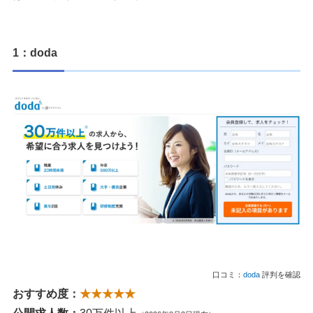
秋田県の転職サイト｜あきたジョブ
山形県の転職サイト｜山形転職
福島県の転職サイト｜ふくしまだけの転職市場
1：doda
中部エリアの転職サイト
岐阜県の転職サイト｜リープ・キャリア
山梨県の転職サイト｜カツヤク！
福井県の転職サイト｜LalaWork
石川県の転職サイト｜ココカラ転職
新潟県の転職サイト｜にいがた就職応援団CAREER
富山県の転職サイト｜ほくりくFIT転職
長野県の転職サイト｜ヒューマンインデックス
愛知県・名古屋の転職サイト｜MUSUBU
静岡県の転職サイト｜Achieve Career
関東エリアの転職サイト
口コミ：
doda
評判を確認
おすすめ度：
★★★★★
埼玉県の転職サイト｜富士ヒューマンテック