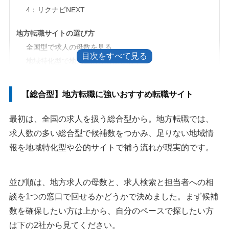
4：リクナビNEXT
地方転職サイトの選び方
全国型で求人の母数を見る
地域特化型で地元企業の情報を補う
求人が少ない地域は公的サイトも併用する
転職サイトとハローワークは役割で使い分ける
【総合型】地方転職に強いおすすめ転職サイト
地方転職エージェントが使えないと感じたら条件を見直す
地方に転職して後悔しないために生活条件も比べる
最初は、全国の求人を扱う総合型から。地方転職では、
求人数の多い総合型で候補数をつかみ、足りない地域情
【都道府県別】地方に強いおすすめ転職サイト
報を地域特化型や公的サイトで補う流れが現実的です。
北海道・東北エリアの転職サイト
北海道・札幌の転職サイト｜キャリアバンク転職
並び順は、地方求人の母数と、求人検索と担当者への相
青森県の転職サイト｜青森の会社転職
談を1つの窓口で回せるかどうかで決めました。まず候補
宮城県・仙台の転職サイト｜ヒューレックス宮城
数を確保したい方は上から、自分のペースで探したい方
岩手県の転職サイト｜シゴトバクラシバいわて
は下の2社から見てください。