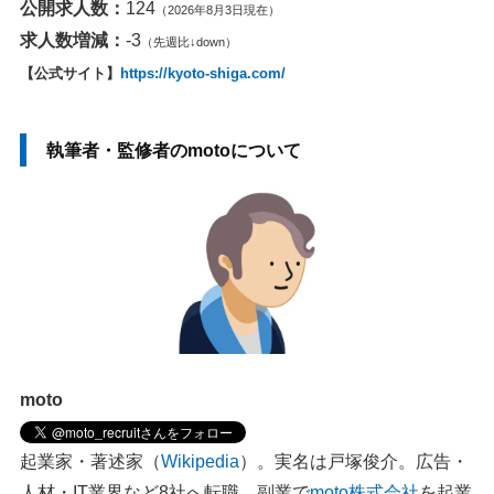
公開求人数：
124
（2026年8月3日現在）
求人数増減：
-3
（先週比↓down）
【公式サイト】
https://kyoto-shiga.com/
執筆者・監修者のmotoについて
moto
起業家・著述家（
Wikipedia
）。実名は戸塚俊介。広告・
人材・IT業界など8社へ転職。副業で
moto株式会社
を起業