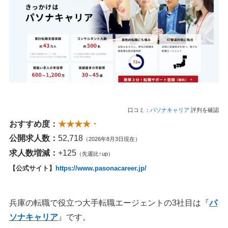
口コミ：
パソナキャリア
評判を確認
おすすめ度：
★★★★・
公開求人数：
52,718
（2026年8月3日現在）
求人数増減：
+125
（先週比↑up）
【公式サイト】
https://www.pasonacareer.jp/
兵庫の転職で役立つ大手転職エージェントの3社目は『
パ
ソナキャリア
』です。