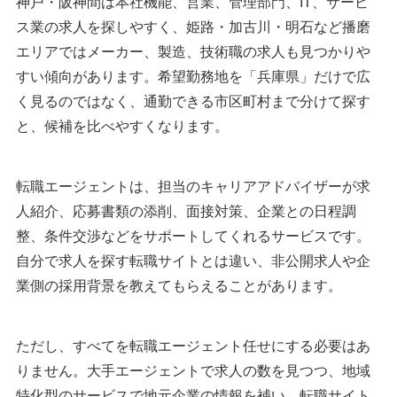
神戸・阪神間は本社機能、営業、管理部門、IT、サービ
ス業の求人を探しやすく、姫路・加古川・明石など播磨
兵庫の転職エージェントまとめ
エリアではメーカー、製造、技術職の求人も見つかりや
執筆者・監修者のmotoについて
すい傾向があります。希望勤務地を「兵庫県」だけで広
く見るのではなく、通勤できる市区町村まで分けて探す
と、候補を比べやすくなります。
転職エージェントは、担当のキャリアアドバイザーが求
人紹介、応募書類の添削、面接対策、企業との日程調
整、条件交渉などをサポートしてくれるサービスです。
自分で求人を探す転職サイトとは違い、非公開求人や企
業側の採用背景を教えてもらえることがあります。
ただし、すべてを転職エージェント任せにする必要はあ
りません。大手エージェントで求人の数を見つつ、地域
特化型のサービスで地元企業の情報を補い、転職サイト