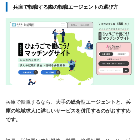
【地域求人特化型】兵庫の求人に特化した転職サービス2選
兵庫で転職する際の転職エージェントの選び方
1：ひょうごで働こう！マッチングサイト
2：ジョブパワー
兵庫の転職で転職エージェントを利用するメリット
1.兵庫の企業事情や転職情報が手に入る
2.兵庫の非公開求人を紹介してもらえる
3.応募書類や面接対策を相談できる
4.年収や入社条件の交渉を任せられる
兵庫で転職エージェントを使うときの注意点
希望条件は優先順位まで伝える
紹介された求人をそのまま受けない
兵庫で転職するなら、
大手の総合型エージェントと、兵
転職サイトや公的サービスも併用する
庫の地域求人に詳しいサービスを併用するのがおすすめ
です。
兵庫の転職市場について
兵庫の有効求人倍率
兵庫の平均年収