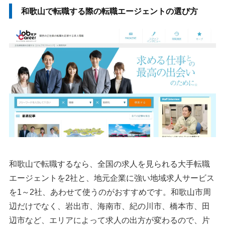
和歌山の転職で転職エージェントを利用するメリット
和歌山で転職する際の転職エージェントの選び方
1.和歌山の企業事情や求人傾向を聞ける
2.和歌山の非公開求人を紹介してもらえる
3.応募書類・面接・年収交渉を相談できる
和歌山で転職エージェントを使う際の注意点
1.求人が少ない職種は条件を広げて探す
2.担当者の提案をそのまま受け入れない
3.面談では隠しごとより条件整理を優先する
和歌山で勝ち組と言える企業はどこ？
和歌山の転職市場について
和歌山で転職するなら、全国の求人を見られる大手転職
和歌山の有効求人倍率
エージェントを2社と、地元企業に強い地域求人サービス
和歌山の平均年収
を1～2社、あわせて使うのがおすすめです。和歌山市周
和歌山の転職エージェントまとめ
辺だけでなく、岩出市、海南市、紀の川市、橋本市、田
辺市など、エリアによって求人の出方が変わるので、片