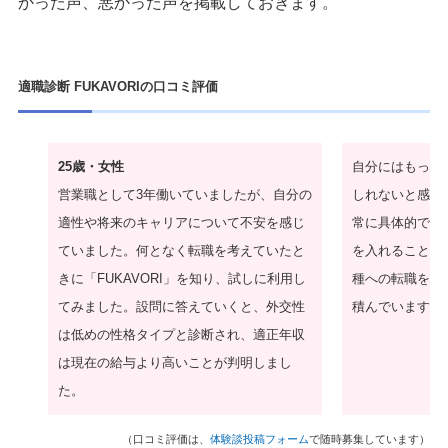
かった声、悪かった声を掲載しておきます。
適職診断 FUKAVORIの口コミ評価
25歳・女性
自分にはもっと
営業職として3年働いていましたが、自分の
しれないと感じ
適性や将来のキャリアについて不安を感じ
常に具体的で参
ていました。何となく転職を考えていたと
を入れることを
きに「FUKAVORI」を知り、試しに利用し
種への転職を実
てみました。設問に答えていくと、外交性
積んでいます。
は低めの性格タイプと診断され、適正年収
は現在の給与より高いことが判明しまし
た。
（口コミ評価は、
体験談投稿フォーム
で随時募集しています）