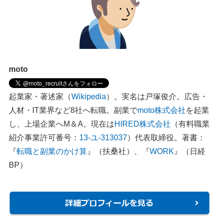
moto
起業家・著述家（
Wikipedia
）。実名は戸塚俊介。広告・
人材・IT業界など8社へ転職。副業で
moto株式会社
を起業
し、上場企業へM＆A。現在は
HIRED株式会社
（有料職業
紹介事業許可番号：
13-ユ-313037
）代表取締役。著書：
『
転職と副業のかけ算
』（扶桑社）、『
WORK
』（日経
BP）