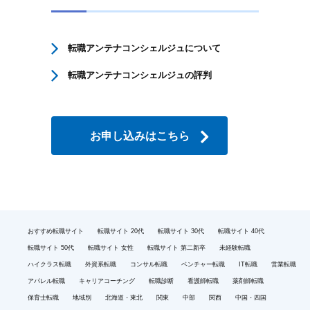
転職アンテナコンシェルジュについて
転職アンテナコンシェルジュの評判
お申し込みはこちら
おすすめ転職サイト
転職サイト 20代
転職サイト 30代
転職サイト 40代
転職サイト 50代
転職サイト 女性
転職サイト 第二新卒
未経験転職
ハイクラス転職
外資系転職
コンサル転職
ベンチャー転職
IT転職
営業転職
アパレル転職
キャリアコーチング
転職診断
看護師転職
薬剤師転職
保育士転職
地域別
北海道・東北
関東
中部
関西
中国・四国