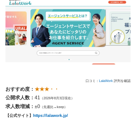
口コミ：
LalaWork
評判を確認
おすすめ度：
★★★・・
公開求人数：
41
（2026年8月3日現在）
求人数増減：
±0
（先週比→keep）
【公式サイト】
https://lalawork.jp/