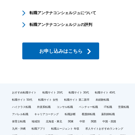
転職アンテナコンシェルジュについて
転職アンテナコンシェルジュの評判
お申し込みはこちら
おすすめ転職サイト
転職サイト 20代
転職サイト 30代
転職サイト 40代
転職サイト 50代
転職サイト 女性
転職サイト 第二新卒
未経験転職
ハイクラス転職
外資系転職
コンサル転職
ベンチャー転職
IT転職
営業転職
アパレル転職
キャリアコーチング
転職診断
看護師転職
薬剤師転職
保育士転職
地域別
北海道・東北
関東
中部
関西
中国・四国
九州・沖縄
転職アプリ
転職エージェント 年収
求人サイトおすすめランキング