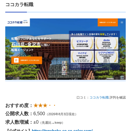
ココカラ転職
口コミ：
ココカラ転職
評判を確認
おすすめ度：
★★★・・
公開求人数：
6,500
（2026年8月3日現在）
求人数増減：
±0
（先週比→keep）
【公式サイト】
https://tenshoku.co-co-color.com/