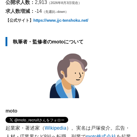
公開求人数：
2,913
（2026年8月3日現在）
求人数増減：
-14
（先週比↓down）
【公式サイト】
https://www.jjc-tenshoku.net/
執筆者・監修者のmotoについて
moto
起業家・著述家（
Wikipedia
）。実名は戸塚俊介。広告・
人材・IT業界など8社へ転職。副業で
moto株式会社
を起業