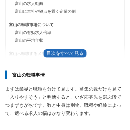
富山の求人動向
富山に本社や拠点を置く企業の例
富山の転職市場について
富山の有効求人倍率
富山の平均年収
富山へ転職するメリット・デメリット
富山に転職するメリット
富山に転職するデメリット
富山の転職事情
富山で条件のよい企業を探すときの見方
まずは業界と職種を分けて見ます。募集の数だけを見て
富山の転職で転職エージェントを使うべき人
「入りやすそう」と判断すると、いざ応募先を選ぶ段で
大手と地域密着型を分けて使う
つまずきがちです。数と中身は別物。職種や経験によっ
転職エージェントを使わないほうがいい人
て、選べる求人の幅はかなり変わります。
転職を急がないほうがいい人
富山の転職で転職エージェントを使う3つの理由