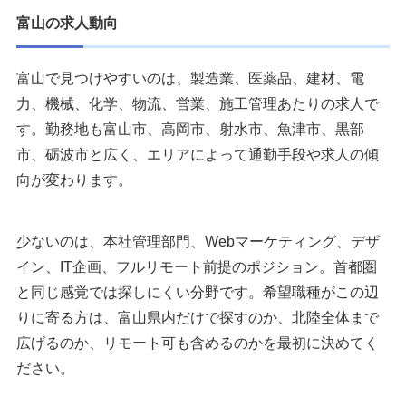
1.富山の非公開求人を確認できる
富山の求人動向
2.富山の企業に合わせた選考対策ができる
3.年収や待遇を相談しやすい
富山で見つけやすいのは、製造業、医薬品、建材、電
力、機械、化学、物流、営業、施工管理あたりの求人で
富山で転職エージェントを複数登録する考え方
す。勤務地も富山市、高岡市、射水市、魚津市、黒部
富山の転職におすすめの転職エージェント7選
市、砺波市と広く、エリアによって通勤手段や求人の傾
1：リクルートエージェント｜富山の求人を広く確認した
向が変わります。
い方におすすめ
2：doda転職エージェント｜求人検索と相談を並行したい
少ないのは、本社管理部門、Webマーケティング、デザ
方におすすめ
イン、IT企画、フルリモート前提のポジション。首都圏
3：パソナキャリア｜条件交渉やハイクラス寄りの相談を
と同じ感覚では探しにくい分野です。希望職種がこの辺
したい方におすすめ
りに寄る方は、富山県内だけで探すのか、北陸全体まで
4：マイナビ転職エージェント｜20代・第二新卒の富山転
広げるのか、リモート可も含めるのかを最初に決めてく
職におすすめ
ださい。
5：JACリクルートメント｜管理職・専門職の転職におす