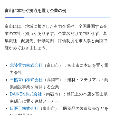
すめ
6：ほくりくFIT転職｜北陸の地元企業に強い転職サービス
富山に本社や拠点を置く企業の例
7：リージョナルキャリア富山｜Uターン・Iターン転職に
おすすめ
富山には、地域に根ざした有力企業や、全国展開する企
業の本社・拠点があります。企業名だけで判断せず、募
富山の転職フェアや公的支援も確認する
集職種、配属先、転勤範囲、評価制度を求人票と面談で
確かめておきましょう。
富山で転職エージェントを活用する際の注意点
1.登録後は1～2週間に一度は連絡を入れる
2.過去の経歴やスキルに嘘をつかない
北陸電力株式会社
（富山市）：富山市に本店を置く電
3.同じ案件に複数の転職エージェントから応募しない
力会社
4.合わない担当者は変更してもらう
三協立山株式会社
（高岡市）：建材・マテリアル・商
5.「やめとけ」と言われる企業は理由を分解して見る
業施設事業を展開する企業
DAIKEN株式会社
（南砺市）：登記上の本店を富山県
富山の転職エージェントまとめ
南砺市に置く建材メーカー
執筆者・監修者のmotoについて
日医工株式会社
（富山市）：医薬品の製造販売などを