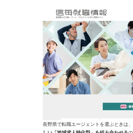
1：リージョナルキャリア
2：ヒューマンインデックス
3：信毎就職情報
4：イーキュア
5：シードジャパン
長野の転職で転職エージェントを利用す
1.長野の企業事情や転職情報が手に入
2.長野の非公開求人を紹介してもらえ
3.年収や入社時期を相談しやすい
長野県で転職エージェントを使う流れ
1.転職エージェントに登録する
2.面談・カウンセリングを受ける
3.希望する求人の紹介を受ける
4.書類添削・面接対策
長野県で転職エージェントを選ぶときは、
5.企業との面接・内定
しい「地域求人特化型」を組み合わせる
の