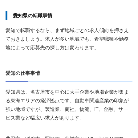
大手総合型と地域密着型を併用する
勤務地を名古屋だけに絞りすぎない
愛知県の転職事情
転職エージェントを使わない方がよいケース
愛知で転職するなら、まず地域ごとの求人傾向を押さえ
愛知に転職するメリット・注意点
ておきましょう。求人が多い地域でも、希望職種や勤務
愛知に転職するメリット
地によって応募先の探し方は変わります。
愛知に転職する際の注意点
愛知の転職で転職エージェントを使う理由
1.愛知の非公開求人を確認できる
愛知の仕事事情
2.愛知の企業に合わせた選考対策ができる
3.年収や入社条件の交渉を相談できる
愛知県は、名古屋市を中心に大手企業や地場企業が集ま
る東海エリアの経済拠点です。自動車関連産業の印象が
愛知の転職におすすめの転職エージェント8選
強い地域ですが、製造業、商社、物流、IT、金融、サー
1：リクルートエージェント｜愛知の求人を幅広く確認し
ビス業など幅広い求人があります。
たい方におすすめ
2：doda転職エージェント｜求人検索とエージェント相談