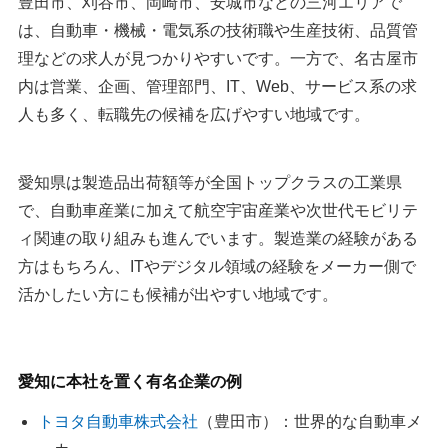
を併用したい方におすすめ
豊田市、刈谷市、岡崎市、安城市などの三河エリアで
3：MUSUBU｜愛知・名古屋でキャリアチェンジを考える
は、自動車・機械・電気系の技術職や生産技術、品質管
理などの求人が見つかりやすいです。一方で、名古屋市
方におすすめ
内は営業、企画、管理部門、IT、Web、サービス系の求
4：ワークポート｜IT・Web・ゲーム業界も視野に入れた
人も多く、転職先の候補を広げやすい地域です。
い方におすすめ
5：リープ・キャリア｜岐阜・愛知で通勤圏内の求人を探
したい方におすすめ
愛知県は製造品出荷額等が全国トップクラスの工業県
6：Achieve Career｜静岡・愛知の製造系・IT系エンジニ
で、自動車産業に加えて航空宇宙産業や次世代モビリテ
アにおすすめ
ィ関連の取り組みも進んでいます。製造業の経験がある
7：パーソネル｜名古屋・東海エリアに特化した転職エー
方はもちろん、ITやデジタル領域の経験をメーカー側で
活かしたい方にも候補が出やすい地域です。
ジェント
8：名大社転職エージェント｜東海エリアの地元求人を見
たい方におすすめ
愛知に本社を置く有名企業の例
愛知で転職エージェントを活用する際の注意点
トヨタ自動車株式会社
（豊田市）：世界的な自動車メ
1.登録後は1～2週間に一度は連絡を入れる