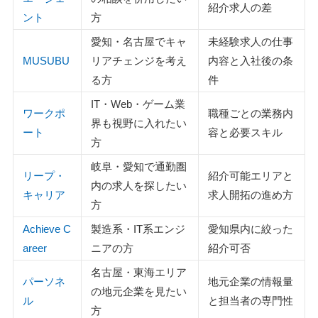
紹介求人の差
ント
方
愛知・名古屋でキャ
未経験求人の仕事
MUSUBU
リアチェンジを考え
内容と入社後の条
る方
件
IT・Web・ゲーム業
ワークポ
職種ごとの業務内
界も視野に入れたい
ート
容と必要スキル
方
岐阜・愛知で通勤圏
リープ・
紹介可能エリアと
内の求人を探したい
キャリア
求人開拓の進め方
方
Achieve C
製造系・IT系エンジ
愛知県内に絞った
areer
ニアの方
紹介可否
名古屋・東海エリア
パーソネ
地元企業の情報量
の地元企業を見たい
ル
と担当者の専門性
方