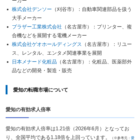
ーカー
2.過去の経歴やスキルに嘘をつかない
株式会社デンソー
（刈谷市）：自動車関連部品を扱う
3.同じ案件に複数の転職エージェントから応募しない
大手メーカー
4.合わない担当エージェントは変更してもらう
ブラザー工業株式会社
（名古屋市）：プリンター、複
愛知の転職エージェントまとめ
合機などを展開する電機メーカー
株式会社ゲオホールディングス
（名古屋市）：リユー
執筆者・監修者のmotoについて
ス、レンタル、エンタメ関連事業を展開
日本メナード化粧品
（名古屋市）：化粧品、医薬部外
品などの開発・製造・販売
愛知の転職市場について
愛知の有効求人倍率
愛知の有効求人倍率は1.21倍（2026年6月）となってお
り、全国平均である1.18倍を上回っています。
（※参考元：
愛