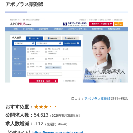
アポプラス薬剤師
口コミ：
アポプラス薬剤師
評判を確認
おすすめ度：
★★★・・
公開求人数：
54,613
（2026年8月3日現在）
求人数増減：
-112
（先週比↓down）
【公式サイト】
https://www.apo-mjob.com/