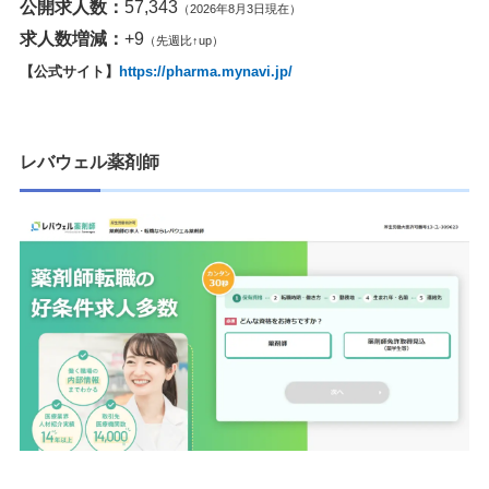
公開求人数：
57,343
（2026年8月3日現在）
求人数増減：
+9
（先週比↑up）
【公式サイト】
https://pharma.mynavi.jp/
レバウェル薬剤師