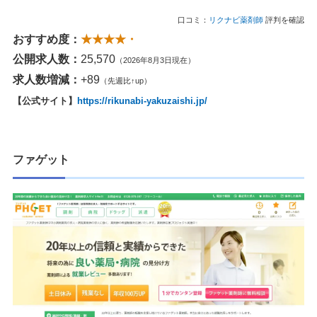
口コミ：
リクナビ薬剤師
評判を確認
おすすめ度：
★★★★・
公開求人数：
25,570
（2026年8月3日現在）
求人数増減：
+89
（先週比↑up）
【公式サイト】
https://rikunabi-yakuzaishi.jp/
ファゲット