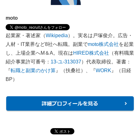
moto
起業家・著述家（
Wikipedia
）。実名は戸塚俊介。広告・
人材・IT業界など8社へ転職。副業で
moto株式会社
を起業
し、上場企業へM＆A。現在は
HIRED株式会社
（有料職業
紹介事業許可番号：
13-ユ-313037
）代表取締役。著書：
『
転職と副業のかけ算
』（扶桑社）、『
WORK
』（日経
BP）