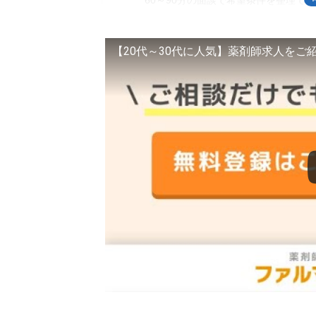
60～90分の面談で希望条件を整理で
履歴書・面接対策・条件交渉まで相談
派遣は時給だけでなく福利厚生も確認
【20代～30代に人気】薬剤師求人をご
悪い評判で見かける注意点と対処法
企業・病院・ドラッグストア希望は初
電話やメールの連絡ペースは先に決め
登録後に連絡がこないときは入力情報
急ぎの転職では2社～3社を併用する
ファルマスタッフが合う人・合わない人
ファルマスタッフが合う人
ファルマスタッフが合わない人
ファルマスタッフの登録から転職までの
ファルマスタッフの登録前によくある質
利用料や紹介料はかかる？