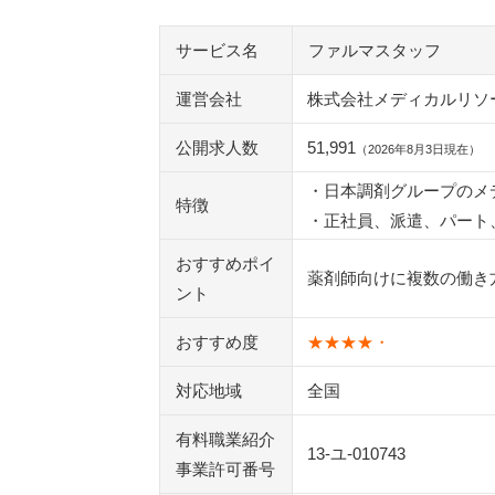
紹介された求人には必ず応募しないと
Web面談や土日の相談はできる？
サービス名
ファルマスタッフ
大阪など地方でも相談できる？
単発派遣や短期派遣は探せる？
運営会社
株式会社メディカルリソ
ログインページやLINEだけで求人確
公開求人数
51,991
（2026年8月3日現在）
登録後に連絡がこないときはどうする
退会したいときはどうすればいい？
・日本調剤グループのメ
特徴
・正社員、派遣、パート
ファルマスタッフ以外の薬剤師向け転職
おすすめポイ
ファーマキャリア
薬剤師向けに複数の働き
ント
レバウェル薬剤師
リクナビ薬剤師
おすすめ度
★★★★・
ヤクジョブ.com
マイナビ薬剤師
対応地域
全国
お仕事ラボ
有料職業紹介
ファゲット
13-ユ-010743
事業許可番号
寿五郎