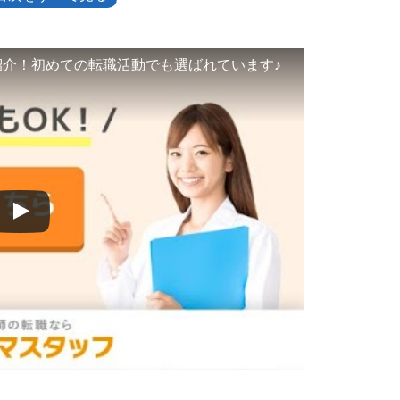
きる
できる
できる
紹介！初めての転職活動でも選ばれています♪
回面談で伝える
ておく
を確認する
流れ
問