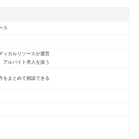
いけない？
ース
認できる？
？
ディカルリソースが運営
、アルバイト求人を扱う
サイトも比べる
方をまとめて相談できる