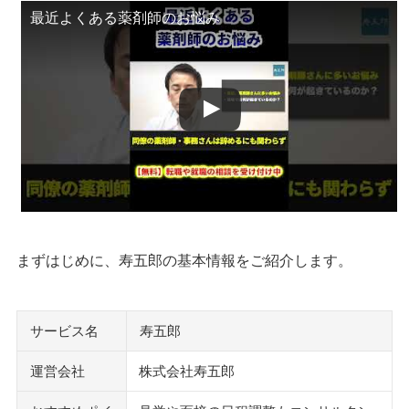
ファル・メイト
最近よくある薬剤師のお悩み
ファーマキャリア
アポプラス薬剤師
薬キャリ
お仕事ラボ
ヤクジョブ.com
キャディカル 薬剤師.転職
執筆者・監修者のmotoについて
まずはじめに、寿五郎の基本情報をご紹介します。
サービス名
寿五郎
運営会社
株式会社寿五郎