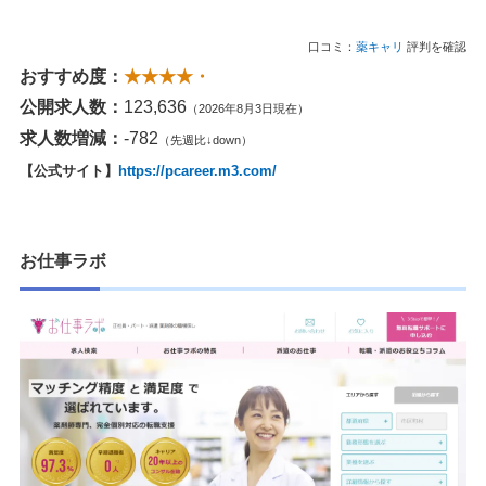
口コミ：
薬キャリ
評判を確認
おすすめ度：
★★★★・
公開求人数：
123,636
（2026年8月3日現在）
求人数増減：
-782
（先週比↓down）
【公式サイト】
https://pcareer.m3.com/
お仕事ラボ