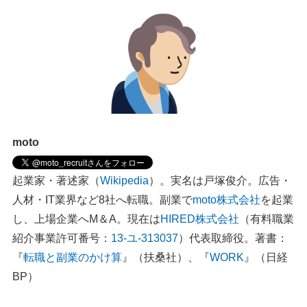
moto
起業家・著述家（
Wikipedia
）。実名は戸塚俊介。広告・
人材・IT業界など8社へ転職。副業で
moto株式会社
を起業
し、上場企業へM＆A。現在は
HIRED株式会社
（有料職業
紹介事業許可番号：
13-ユ-313037
）代表取締役。著書：
『
転職と副業のかけ算
』（扶桑社）、『
WORK
』（日経
BP）