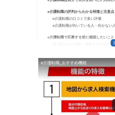
e介護転職の評判からわかる特徴と注意点
e介護転職の口コミで多い評価
e介護転職が向いている人・向かない
e介護転職で応募する前に確認したいこと
求人探しから応募・連絡までの流れ
応募前に見るべき求人票の条件
e介護転職_おすすめ機能
e介護転職のよくある質問
e介護転職とE介護ナビ・E介護ネット
e介護転職の料金は無料？登録なしで
e介護転職に非公開求人はある？探し
e介護転職の退会や通知設定はマイペ
ログインできない・問い合わせしたい
e介護転職以外の転職サイトも併用して求