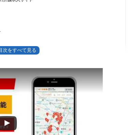
人
の違い
できること
方のコツ
ージから手続きできる
ときの確認先
人を比べよう