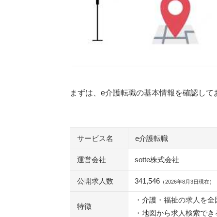
マイナビ介護職
クリックジョブ介護
キャリアインデックス（介護）
MC-介護のお仕事
ほっ介護
レバウェル介護
リスジョブ
まずは、e介護転職の基本情報を確認して
介護ワーカー
キャリオススタッフ介護
ジョブメドレー介護
リジョブケア
サービス名
e介護転職
せんとなびエージェント
運営会社
ケアジョブ
sotte株式会社
公開求人数
341,546
執筆者・監修者のmotoについて
（2026年8月3日現在）
・介護・福祉の求人を全
特徴
・地図から求人検索でき