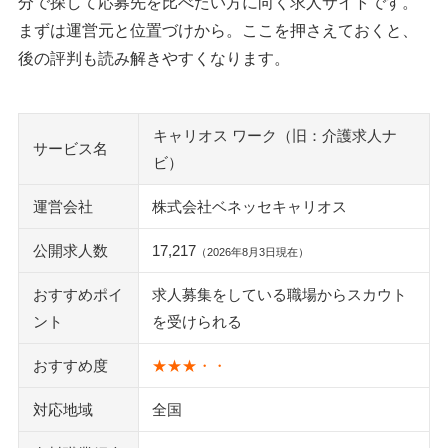
分で探して応募先を比べたい方に向く求人サイトです。
まずは運営元と位置づけから。ここを押さえておくと、
とめて確認
後の評判も読み解きやすくなります。
キャリオス ワークの電話番号はどこ？問い合わせ先の確
認方法
応募後に連絡が来ないときの対処法
キャリオス ワーク（旧：介護求人ナ
利用料金はかかる？
サービス名
ビ）
キャリオス ワークは派遣会社？求人サイトとの違い
退会後もメールが届く？配信停止と通知設定の手順
運営会社
株式会社ベネッセキャリオス
キャリオス ワーク以外も見ておきたい方へ｜おすすめ転職サ
公開求人数
17,217
（2026年8月3日現在）
ービス
おすすめポイ
求人募集をしている職場からスカウト
キャリアインデックス（介護）
ント
を受けられる
ほっ介護
かいご畑
おすすめ度
★★★・・
ケアジョブ
対応地域
全国
ウィルオブ介護
マイナビ介護職