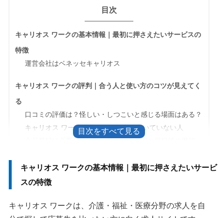
目次
キャリオス ワークの基本情報｜最初に押さえたいサービスの
特徴
運営会社はベネッセキャリオス
キャリオス ワークの評判｜合う人と使い方のコツが見えてく
る
口コミの評価は？怪しい・しつこいと感じる場面はある？
キャリオス ワークが向いている人・向いていない人
会員登録は必要？登録前に見られる範囲と登録後の機能
スカウト機能を活かすには？プロフィール設定で見ておき
キャリオス ワークの基本情報｜最初に押さえたいサービ
たい項目
スの特徴
スカウトが届いたら何を確認する？返信の目安と断り方
応募前に見たい求人票のポイントと職場の見極め方
キャリオス ワークは、介護・福祉・医療分野の求人を自
キャリオス ワークのよくある質問｜利用前に気になる点をま