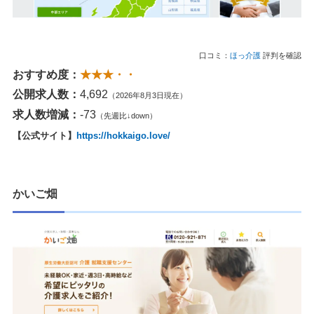
口コミ：
ほっ介護
評判を確認
おすすめ度：
★★★・・
公開求人数：
4,692
（2026年8月3日現在）
求人数増減：
-73
（先週比↓down）
【公式サイト】
https://hokkaigo.love/
かいご畑