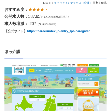
口コミ：
キャリアインデックス（介護）
評判を確認
おすすめ度：
★★★★・
公開求人数：
537,659
（2026年8月3日現在）
求人数増減：
-207
（先週比↓down）
【公式サイト】
https://careerindex.jp/entry_lps/caregiver
ほっ介護