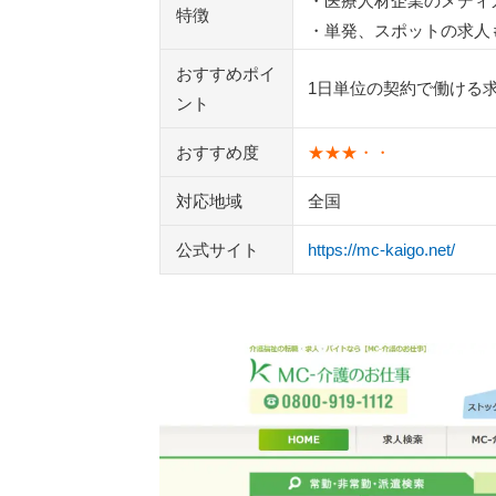
・医療人材企業のメディ
特徴
単発・スポット求人を効率よく探すコ
・単発、スポットの求人
応募前にキャンセル規定と支払い条件
おすすめポイ
1日単位の契約で働ける
ント
MC-介護のお仕事と一緒に見たい介護転
介護ワーカー
おすすめ度
★★★・・
ジョブメドレー介護
かいごGarden
対応地域
全国
キャリアインデックス（介護）
公式サイト
https://mc-kaigo.net/
レバウェル介護
ウェルミージョブ
ケアジョブ
e介護転職
リジョブケア
かいご畑
キャリオススタッフ介護
ほっ介護
マイナビ介護職