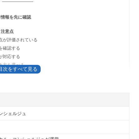
本情報を先に確認
と注意点
点が評価されている
を確認する
が対応する
き方を選べる
特徴
の見方
へ進む
疑問
入口と再発行を確認する
ンシェルジュ
望を具体的に伝える
っておく
れている