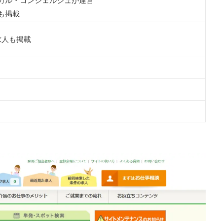
カル・コンシェルジュが運営
ツ
も掲載
を確認しておく
求人も掲載
職サイト