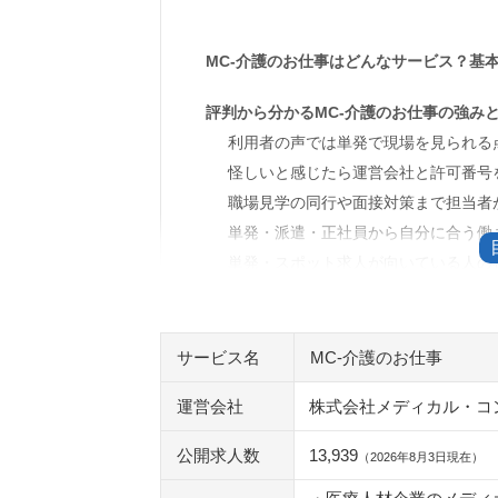
MC-介護のお仕事はどんなサービス？基
評判から分かるMC-介護のお仕事の強み
利用者の声では単発で現場を見られる
怪しいと感じたら運営会社と許可番号
職場見学の同行や面接対策まで担当者
単発・派遣・正社員から自分に合う働
単発・スポット求人が向いている人の
単発勤務を職場見学代わりに使うとき
登録後は希望条件の確認から求人紹介
サービス名
MC-介護のお仕事
登録前に確認したいMC-介護のお仕事の
マイページにログインできないときは
運営会社
株式会社メディカル・コ
連絡がこない・多いと感じたときは希
公開求人数
13,939
（2026年8月3日現在）
退会方法と連絡停止の伝え方を先に知
看護助手や無資格向けの求人も掲載さ