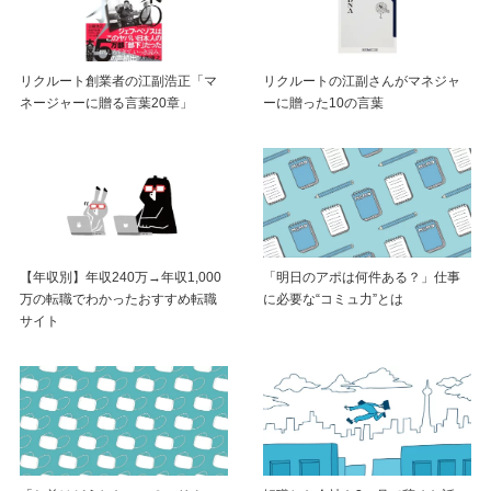
リクルート創業者の江副浩正「マ
リクルートの江副さんがマネジャ
ネージャーに贈る言葉20章」
ーに贈った10の言葉
【年収別】年収240万→年収1,000
「明日のアポは何件ある？」仕事
万の転職でわかったおすすめ転職
に必要な“コミュ力”とは
サイト