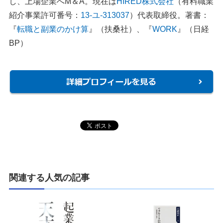
し、上場企業へM＆A。現在は
HIRED株式会社
（有料職業
紹介事業許可番号：
13-ユ-313037
）代表取締役。著書：
『
転職と副業のかけ算
』（扶桑社）、『
WORK
』（日経
BP）
関連する人気の記事