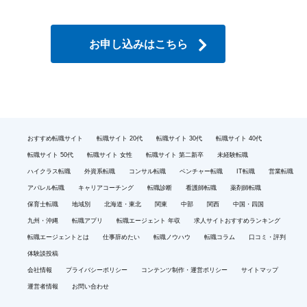
お申し込みはこちら
おすすめ転職サイト
転職サイト 20代
転職サイト 30代
転職サイト 40代
転職サイト 50代
転職サイト 女性
転職サイト 第二新卒
未経験転職
ハイクラス転職
外資系転職
コンサル転職
ベンチャー転職
IT転職
営業転職
アパレル転職
キャリアコーチング
転職診断
看護師転職
薬剤師転職
保育士転職
地域別
北海道・東北
関東
中部
関西
中国・四国
九州・沖縄
転職アプリ
転職エージェント 年収
求人サイトおすすめランキング
転職エージェントとは
仕事辞めたい
転職ノウハウ
転職コラム
口コミ・評判
体験談投稿
会社情報
プライバシーポリシー
コンテンツ制作・運営ポリシー
サイトマップ
運営者情報
お問い合わせ