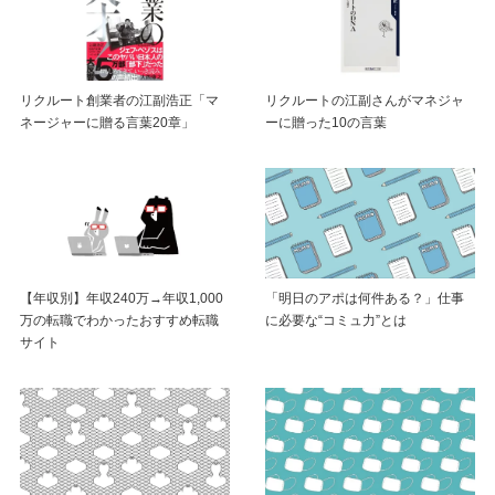
リクルート創業者の江副浩正「マ
リクルートの江副さんがマネジャ
ネージャーに贈る言葉20章」
ーに贈った10の言葉
【年収別】年収240万→年収1,000
「明日のアポは何件ある？」仕事
万の転職でわかったおすすめ転職
に必要な“コミュ力”とは
サイト