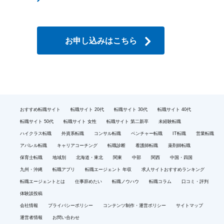
お申し込みはこちら
おすすめ転職サイト
転職サイト 20代
転職サイト 30代
転職サイト 40代
転職サイト 50代
転職サイト 女性
転職サイト 第二新卒
未経験転職
ハイクラス転職
外資系転職
コンサル転職
ベンチャー転職
IT転職
営業転職
アパレル転職
キャリアコーチング
転職診断
看護師転職
薬剤師転職
保育士転職
地域別
北海道・東北
関東
中部
関西
中国・四国
九州・沖縄
転職アプリ
転職エージェント 年収
求人サイトおすすめランキング
転職エージェントとは
仕事辞めたい
転職ノウハウ
転職コラム
口コミ・評判
体験談投稿
会社情報
プライバシーポリシー
コンテンツ制作・運営ポリシー
サイトマップ
運営者情報
お問い合わせ