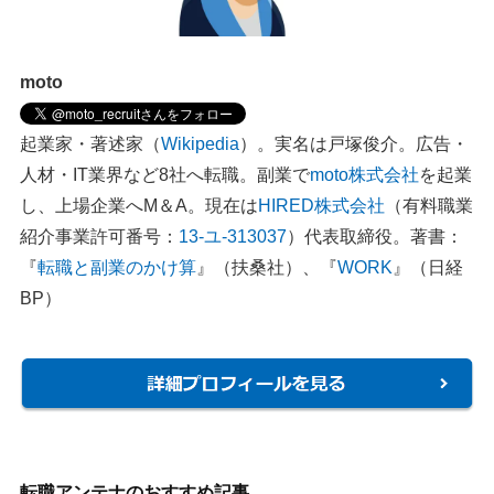
moto
起業家・著述家（
Wikipedia
）。実名は戸塚俊介。広告・
人材・IT業界など8社へ転職。副業で
moto株式会社
を起業
し、上場企業へM＆A。現在は
HIRED株式会社
（有料職業
紹介事業許可番号：
13-ユ-313037
）代表取締役。著書：
『
転職と副業のかけ算
』（扶桑社）、『
WORK
』（日経
BP）
転職アンテナのおすすめ記事