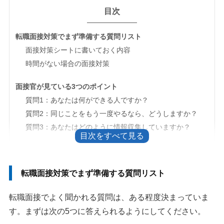
目次
転職面接対策でまず準備する質問リスト
面接対策シートに書いておく内容
時間がない場合の面接対策
面接官が見ている3つのポイント
質問1：あなたは何ができる人ですか？
質問2：同じことをもう一度やるなら、どうしますか？
質問3：あなたはどのように情報収集していますか？
転職面接で逆質問を準備する理由
転職エージェントにおける面接対策の流れ
転職面接対策でまず準備する質問リスト
面接対策までに聞かれること
転職面接でよく聞かれる質問は、ある程度決まっていま
ハローワークでも面接対策は相談できる
す。まずは次の5つに答えられるようにしてください。
転職面接の注意点