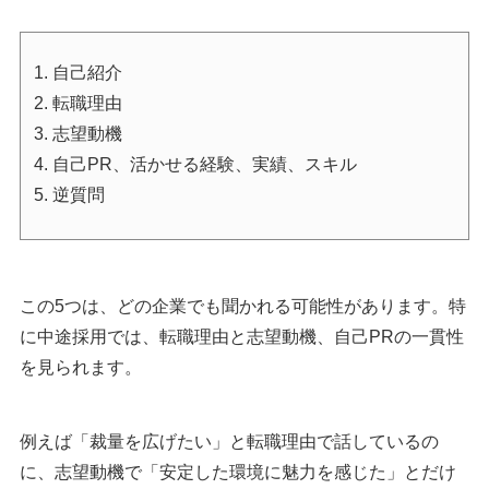
転職の面接対策に強い転職エージェント
1：doda
1. 自己紹介
2：マイナビ転職エージェント
2. 転職理由
3：リクルートエージェント
3. 志望動機
4. 自己PR、活かせる経験、実績、スキル
転職面接対策まとめ
5. 逆質問
執筆者・監修者のmotoについて
この5つは、どの企業でも聞かれる可能性があります。特
に中途採用では、転職理由と志望動機、自己PRの一貫性
を見られます。
例えば「裁量を広げたい」と転職理由で話しているの
に、志望動機で「安定した環境に魅力を感じた」とだけ