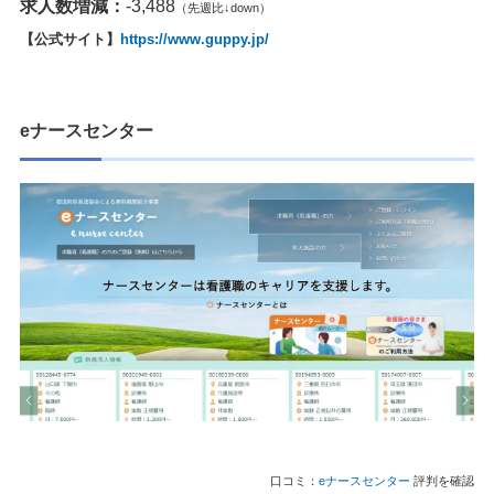
求人数増減：
-3,488
（先週比↓down）
【公式サイト】
https://www.guppy.jp/
eナースセンター
口コミ：
eナースセンター
評判を確認