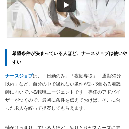
退会したいときはどうすればいいか
利用料金はかかるか
ナースジョブ以外に検討したい転職サービス
看護師ワーカー
GUPPY（グッピー）
eナースセンター
希望条件が決まっている人ほど、ナースジョブは使いや
ナースJJ
看護プロ
すい
コメディカルドットコム
ナースジョブ
は、「日勤のみ」「夜勤専従」「通勤30分
美容整形ジョブ！
以内」など、自分の中で譲れない条件が2～3個ある看護
レバウェル看護
師に向いている転職エージェントです。専任のアドバイ
MRT看護師
ザーがつくので、最初に条件を伝えておけば、そこに合
美容外科求人ガイド
った求人を絞って提案してもらえます。
ジョブメドレー
ナース専科 転職
軸がはっきりしている人ほど、やりとりがスムーズに進