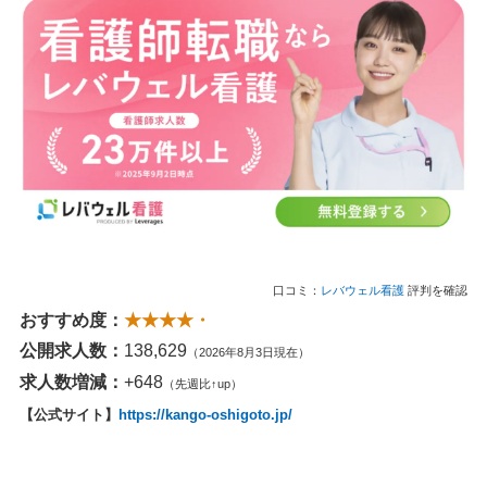
口コミ：
レバウェル看護
評判を確認
おすすめ度：
★★★★・
公開求人数：
138,629
（2026年8月3日現在）
求人数増減：
+648
（先週比↑up）
【公式サイト】
https://kango-oshigoto.jp/