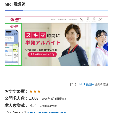
MRT看護師
口コミ：
MRT看護師
評判を確認
おすすめ度：
★★★・・
公開求人数：
1,807
（2026年8月3日現在）
求人数増減：
-454
（先週比↓down）