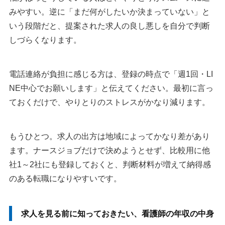
執筆者・監修者のmotoについて
みやすい。逆に「まだ何がしたいか決まっていない」と
いう段階だと、提案された求人の良し悪しを自分で判断
しづらくなります。
電話連絡が負担に感じる方は、登録の時点で「週1回・LI
NE中心でお願いします」と伝えてください。最初に言っ
ておくだけで、やりとりのストレスがかなり減ります。
もうひとつ。求人の出方は地域によってかなり差があり
ます。ナースジョブだけで決めようとせず、比較用に他
社1～2社にも登録しておくと、判断材料が増えて納得感
のある転職になりやすいです。
求人を見る前に知っておきたい、看護師の年収の中身