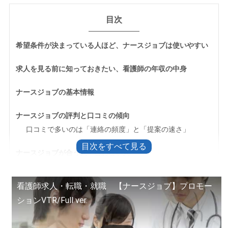
目次
希望条件が決まっている人ほど、ナースジョブは使いやすい
求人を見る前に知っておきたい、看護師の年収の中身
ナースジョブの基本情報
ナースジョブの評判と口コミの傾向
口コミで多いのは「連絡の頻度」と「提案の速さ」
ナースジョブが合う人・合わない人
経験が浅い人・ブランクがある人は選択肢が狭まることも
看護師求人・転職・就職 【ナースジョブ】プロモー
登録から内定までの流れと、よくある疑問
ションVTR/Full ver.
登録から内定まで、何がどう進むか
連絡が多いと感じたときの対処法