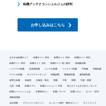
転職アンテナコンシェルジュの評判
お申し込みはこちら
おすすめ転職サイト
転職サイト 20代
転職サイト 30代
転職サイト 40代
転職サイト 50代
転職サイト 女性
転職サイト 第二新卒
未経験転職
ハイクラス転職
外資系転職
コンサル転職
ベンチャー転職
IT転職
営業転職
アパレル転職
キャリアコーチング
転職診断
看護師転職
薬剤師転職
保育士転職
地域別
北海道・東北
関東
中部
関西
中国・四国
九州・沖縄
転職アプリ
転職エージェント 年収
求人サイトおすすめランキング
転職エージェントとは
仕事辞めたい
転職ノウハウ
転職コラム
口コミ・評判
体験談投稿
会社情報
プライバシーポリシー
コンテンツ制作・運営ポリシー
サイトマップ