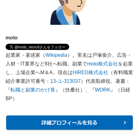
moto
起業家・著述家（
Wikipedia
）。実名は戸塚俊介。広告・
人材・IT業界など8社へ転職。副業で
moto株式会社
を起業
し、上場企業へM＆A。現在は
HIRED株式会社
（有料職業
紹介事業許可番号：
13-ユ-313037
）代表取締役。著書：
『
転職と副業のかけ算
』（扶桑社）、『
WORK
』（日経
BP）