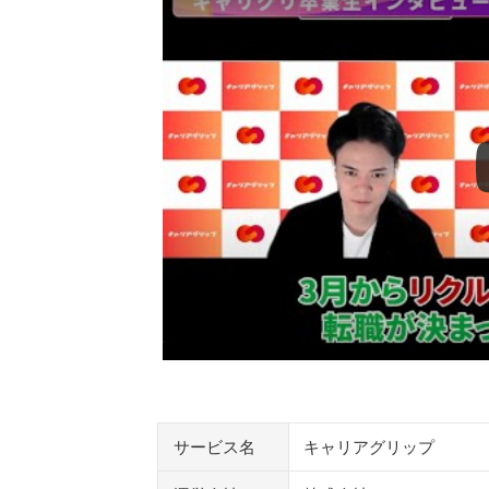
キャリアグリップの料金は無料だが旧料
旧有料コースの料金口コミだけで判断
返金保証は旧有料コース時代の情報と
無料でもサポート範囲は事前に聞いて
転職エージェントとの違いは求人紹介の
キャリアグリップが向いている人
40代や女性も相談目的を絞っておく
キャリアグリップが向かない人
無料相談の前に確認しておきたい7つのポ
面談はオンラインで受けられる
相談前アンケートで断られる場合もあ
キャリアグリップ以外のキャリアコーチ
サービス名
キャリアグリップ
WorX（ワークス）