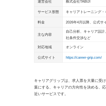
ミートキャリア
運営会社
株式会社TABIJI
coachee
サービス形態
キャリアトレーニング・
キャリート
doda X キャリアコーチング
料金
2026年4月以降、公式
キャリドラ
自己分析、キャリア設計
ライフシフトラボ
主な内容
社条件交渉など
mento（メント）
キャリアアップコーチング
対応地域
オンライン
REEED
公式サイト
https://career-grip.com/
キャリアステージ
マジキャリ
執筆者・監修者のmotoについて
キャリアグリップは、求人票を大量に受け
葉にする、キャリアの方向性を決める、応
近いサービスです。