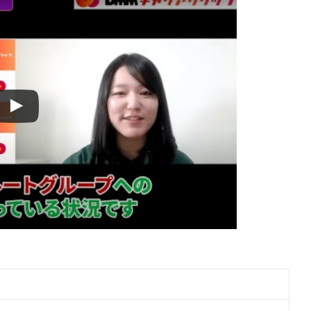
金表は別物として読む
しない
して扱う
おく
前段階を支える点
イント
る
ングも比較して決める