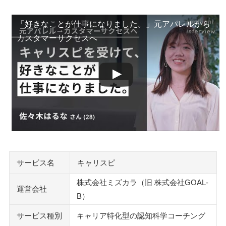
良い口コミでは、考えや将来像が言葉になったという声が
「好きなことが仕事になりました。」元アパレルから
ある
カスタマーサクセスへ
気になる評判は、料金の高さと体験後の提案に集まりやす
い
体験コーチングは公式LINE予約からZoomで約120分
向いているのは、転職前に自分の軸を整理したい人
キャリスピの料金は高い？総額と支払い条件を先に確認する
2026年5月確認時点では体験5,500円、本契約は29,800円
から
体験セッションでは、契約前の確認事項を順番に聞く
サービス名
キャリスピ
ミズカラ・Goal-Bの料金はキャリスピとは別に確認する
株式会社ミズカラ（旧 株式会社GOAL-
怪しい・うざいと感じたときは、広告ではなく契約条件を見
運営会社
B）
る
サービス種別
キャリア特化型の認知科学コーチング
「怪しい」と感じたら、運営会社・料金・解約条件を確認