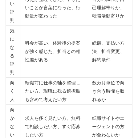
い
いことが言葉になった、行
己理解寄りか、
評
動量が変わった
転職活動寄りか
判
気
に
料金が高い、体験後の提案
総額、支払い方
な
が強く感じた、担当との相
法、担当変更、
る
性差がある
解約条件
評
判
向
転職前に仕事の軸を整理し
数カ月単位で向
く
たい方、現職に残る選択肢
き合う時間を取
人
も含めて考えたい方
れるか
向
か
求人を多く見たい方、無料
転職サイトやエ
な
で相談したい方、すぐ応募
ージェントの方
い
したい方
が合わないか