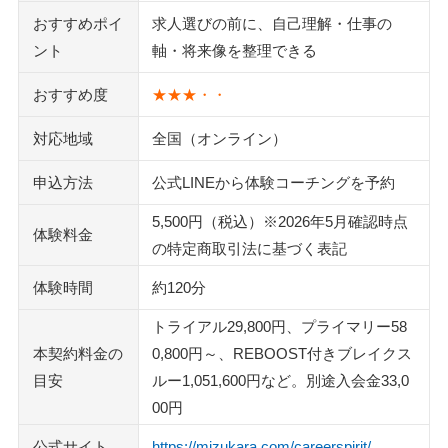
する
おすすめポイ
求人選びの前に、自己理解・仕事の
「うざい」「気持ち悪い」と感じる理由は、広告や提案の
ント
軸・将来像を整理できる
強さにある
おすすめ度
★★★・・
宗教っぽいと不安なときは、参加範囲と断った後の対応を
見る
対応地域
全国（オンライン）
返金・PDF・運営会社など、申し込み前によくある疑問
申込方法
公式LINEから体験コーチングを予約
返金・解約は、体験と本契約で条件が違う
5,500円（税込）※2026年5月確認時点
PDFやワークシートは、公式LINE登録後の案内で届くこ
体験料金
の特定商取引法に基づく表記
とがある
体験時間
約120分
運営会社は株式会社ミズカラ、旧社名は株式会社GOAL-B
受講期間はコースや支援内容によって変わる
トライアル29,800円、プライマリー58
申し込み前は、確認事項を一枚に書き出してから判断する
本契約料金の
0,800円～、REBOOST付きブレイクス
目安
ルー1,051,600円など。別途入会金33,0
キャリスピ以外のキャリアコーチングも比べてから決める
00円
マイ・カウンセラー
Good Coach
公式サイト
https://mizukara.com/careerspirit/