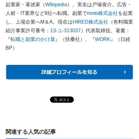
起業家・著述家（
Wikipedia
）。実名は戸塚俊介。広告・
人材・IT業界など8社へ転職。副業で
moto株式会社
を起業
し、上場企業へM＆A。現在は
HIRED株式会社
（有料職業
紹介事業許可番号：
13-ユ-313037
）代表取締役。著書：
『
転職と副業のかけ算
』（扶桑社）、『
WORK
』（日経
BP）
関連する人気の記事