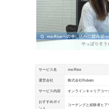
申し込み前によくある疑問を整理してお
求人紹介も受けられる？
どのくらい時間を取るべき？
受けたらどんな変化が期待できる？
me:Rise以外のキャリアコーチングも比
キャリアグリップ
ライフシフトラボ
REEED
coachee
キャリアアップコーチング
サービス名
me:Rise
doda X キャリアコーチング
運営会社
株式会社Rubato
ZaPASSコーチングキャリア
ポジウィルキャリア
サービス内容
オンラインキャリアコー
ミートキャリア
キャリアステージ
おすすめポイ
コーチングと経験者ヒア
WorX（ワークス）
ント