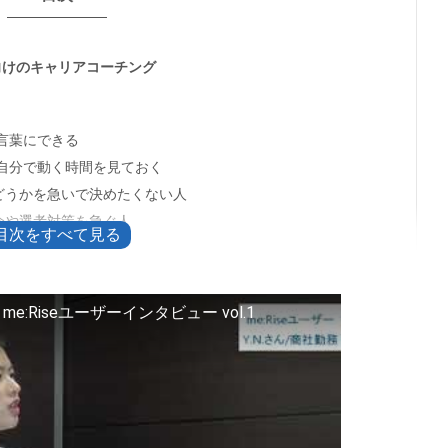
人向けのキャリアコーチング
言葉にできる
自分で動く時間を見ておく
かどうかを急いで決めたくない人
紹介や選考対策を急ぐ人
確認する
Riseユーザーインタビュー vol.1
の使い分け
イント
として確認する