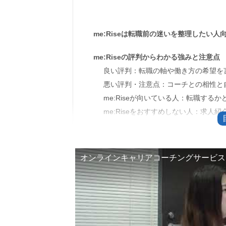
me:Riseは転職前の迷いを整理したい
me:Riseの評判からわかる強みと注意点
良い評判：転職の軸や働き方の希望を
悪い評判・注意点：コーチとの相性と
me:Riseが向いている人：転職する
me:Riseをおすすめしない人：求人
me:Riseの料金は有料コース前に総額を
料金とコースの目安
オンラインキャリアコーチングサービス me:
無料カウンセリングと体験セッション
コーチとの相性が不安なときの確認ポ
キャンセル・返金で注意すること
me:Riseとミライズ英会話は別サービス