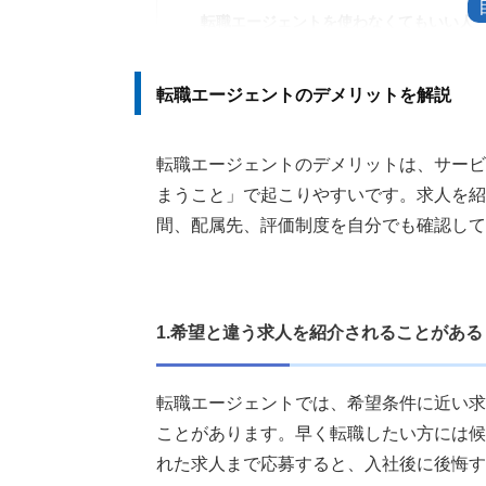
転職エージェントを使わなくてもいい人
1.自分のペースで求人を探したい人
2.志望企業や応募したい求人が決まっ
転職エージェントのデメリットを解説
3.いろいろな求人を先に見たい人
4.担当者とのやり取りに時間を割けな
転職エージェントのデメリットは、サービ
転職エージェントを使った方がいい人
まうこと」で起こりやすいです。求人を紹
1.非公開求人や企業の内部情報を知り
間、配属先、評価制度を自分でも確認して
2.書類や面接に不安がある人
3.年収や入社条件を交渉したい人
転職エージェントのデメリットを避ける
1.希望と違う求人を紹介されることがある
1.面談で希望条件とNG条件を具体的
2.紹介された求人には理由を添えて返
転職エージェントでは、希望条件に近い求
3.担当者が合わないときは変更を申し
ことがあります。早く転職したい方には候
4.複数登録して、最終的に1～2社へ絞
れた求人まで応募すると、入社後に後悔す
5.同じ求人に別ルートから応募しない