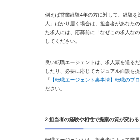
【デメリットを踏まえた】おすすめ転職
例えば営業経験4年の方に対して、経験を
1：リクルートエージェント
人」ばかり届く場合は、担当者があなたの
2：doda転職エージェント
た求人には、応募前に「なぜこの求人なの
3：マイナビ転職エージェント
してください。
4：type転職エージェント
【種類別】転職エージェントのメリット
良い転職エージェントは、求人票を送るだ
1.大手総合型転職エージェント
したり、必要に応じてカジュアル面談を提
2.職種・業界特化型転職エージェント
『
【転職エージェント裏事情】転職のプロ
3.年代別特化型転職エージェント
ださい。
転職エージェントに関するよくある質問
転職エージェントはやめた方がいいで
転職エージェントを二度と使わないと
2.担当者の経験や相性で提案の質が変わる
転職エージェントに見捨てられること
転職エージェントの費用は本当に無料
転職エージェントは、担当者によって業界