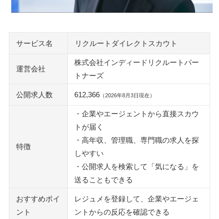
レジュメの必須項目が空いていないか
経験がタグで拾える形になっているか
「来すぎる」「エージェントばかり」を減らす手順
サービス名
リクルートダイレクトスカウト
スカウト受信は止められない｜止まるのは通知メール
株式会社インディードリクルートパー
辞退ボタンは相手に理由が伝わらない
運営会社
トナーズ
止めたい相手は企業・エージェントブロック設定で外す
公開求人数
612,366
（2026年8月3日現在）
内定率・面接確約・怪しいスカウトの見方
・企業やエージェントから直接スカウ
通過率と内定率は公表されていない
トが届く
返信すると面談が設定される｜面接確約でも内定ではない
・高年収、管理職、専門職の求人を探
送信者・評価理由・求人内容の3点で判断する
特徴
しやすい
身バレと退会｜登録前後に触っておく設定
・公開求人を検索して「気になる」を
スカウトに返信するまで氏名も住所も相手に見えない
送ることもできる
ブロック設定は自分で追加する
おすすめポイ
レジュメを登録して、企業やエージェ
退会してもレジュメは残る
ント
ントからの反応を確認できる