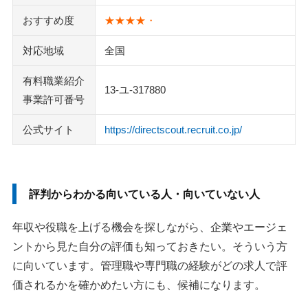
ビズリーチ・リクルートエージェントとの使い分け
おすすめ度
★★★★・
リクルートダイレクトスカウトに関するよくある質問
対応地域
全国
Q：利用料金はかかりますか？
Q：登録に審査はありますか？何歳まで使えますか？
有料職業紹介
13-ユ-317880
Q：年収がいくらから使えますか？
事業許可番号
Q：興味のないスカウトは無視しても問題ありませんか？
公式サイト
https://directscout.recruit.co.jp/
評判の数より、スカウトで評価された経験を確認しよう
シンシアード
ミドルの転職
評判からわかる向いている人・向いていない人
doda X
ビズリーチ
年収や役職を上げる機会を探しながら、企業やエージェ
パソナキャリア
ントから見た自分の評価も知っておきたい。そういう方
エンワールド
に向いています。管理職や専門職の経験がどの求人で評
リメディ
価されるかを確かめたい方にも、候補になります。
Izul（イズル）