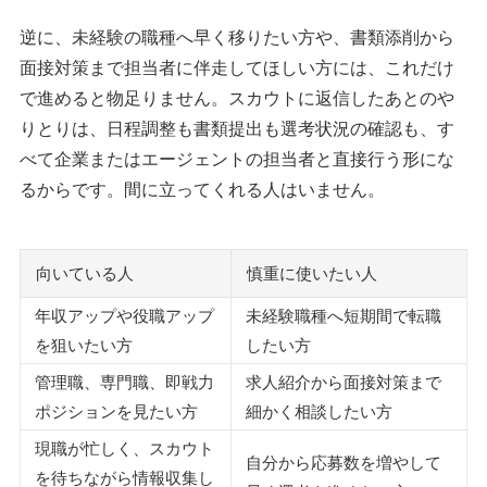
MS Agent
アサイン
逆に、未経験の職種へ早く移りたい方や、書類添削から
クライス＆カンパニー
面接対策まで担当者に伴走してほしい方には、これだけ
で進めると物足りません。スカウトに返信したあとのや
執筆者・監修者のmotoについて
りとりは、日程調整も書類提出も選考状況の確認も、す
べて企業またはエージェントの担当者と直接行う形にな
るからです。間に立ってくれる人はいません。
向いている人
慎重に使いたい人
年収アップや役職アップ
未経験職種へ短期間で転職
を狙いたい方
したい方
管理職、専門職、即戦力
求人紹介から面接対策まで
ポジションを見たい方
細かく相談したい方
現職が忙しく、スカウト
自分から応募数を増やして
を待ちながら情報収集し