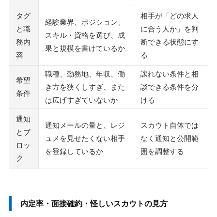
タグ
相手が「どの求人
経験業界、ポジション、
と職
に合う人か」を判
スキル・資格を選び、成
務内
断できる状態にす
果と規模を書けているか
容
る
職種、勤務地、年収、働
譲れない条件と相
希望
き方を狭くしすぎ、また
談できる条件を分
条件
は広げすぎていないか
ける
通知
通知メールの量と、レジ
スカウト自体では
とブ
ュメを見せたくない相手
なく通知と公開範
ロッ
を登録しているか
囲を調整する
ク
内定率・面接確約・怪しいスカウトの見方