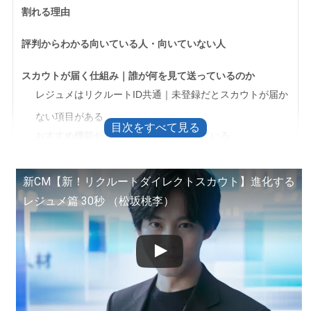
割れる理由
評判からわかる向いている人・向いていない人
スカウトが届く仕組み｜誰が何を見て送っているのか
レジュメはリクルートID共通｜未登録だとスカウトが届か
ない項目がある
おすすめ機能が候補者の並び順を決めている
応募できるのはスカウトが届いた求人だけ
新CM【新！リクルートダイレクトスカウト】進化する
良い評判に多い声
レジュメ篇 30秒 （松坂桃李）
忙しくても届いた候補から検討できる
どの経験が評価されるかが反応でわかる
企業スカウトとエージェントスカウトを目的で選び分けら
れる
「スカウトが来ない」ときに見る2か所