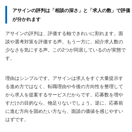
アサインの評判は「相談の深さ」と「求人の数」で評価
アサイン利用前によくある不安
が分かれます
アサインは無料で使えますか？
登録すれば必ず求人を紹介してもらえますか？
アサインの評判は、評価する軸できれいに割れます。面
退会や連絡停止はできますか？
談や選考対策を評価する声。もう一方に、紹介求人数の
迷っているなら面談で相性と紹介可能性を確認しましょう
少なさを気にする声。この2つが同居しているのが実態で
す。
アサイン以外のおすすめ転職サイト
プロフェッショナルバンク
理由はシンプルです。アサインは求人をすぐ大量提示す
シンシアード
リメディ
る進め方ではなく、転職理由や今後の方向性を整理して
ミドルの転職
から求人を提案するサービスだからです。応募数を増や
MS Agent
すだけの目的なら、物足りないでしょう。逆に、応募前
マイナビスカウティング
に進む方向を固めたい方なら、面談の価値を感じやすい
クライス＆カンパニー
はずです。
エンワールド