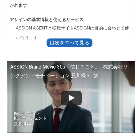
かれます
アサインの基本情報と使えるサービス
ASSIGN AGENTと転職サイトASSIGNは目的に合わせて使
い分けます
良い評判からわかるアサインの強み
悪い評判からわかる登録前の注意点
ASSIGN Brand Movie 30s「信じること。- 株式会社リ
ンクアンドモチベーション 及川様 -」篇
アサインが向いている方・別サービスも併用したい方
アサインが向いている方
アサインだけでは足りない可能性がある方
アサイン登録前に準備しておくと面談が進みます
年収・働き方・興味のある業界をメモしておく
求人を紹介してもらえる可能性を面談で確認する
無料で使える範囲を先に確認する