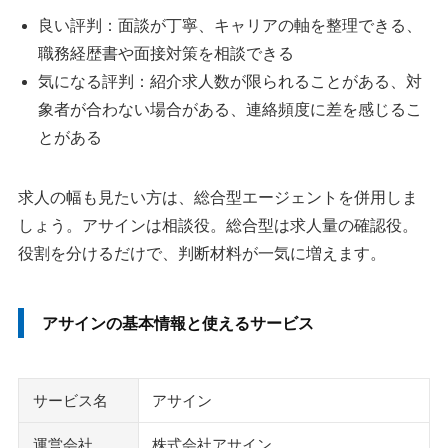
ビズリーチ
良い評判：面談が丁寧、キャリアの軸を整理できる、
JACリクルートメント
職務経歴書や面接対策を相談できる
Izul（イズル）
気になる評判：紹介求人数が限られることがある、対
執筆者・監修者のmotoについて
象者が合わない場合がある、連絡頻度に差を感じるこ
とがある
求人の幅も見たい方は、総合型エージェントを併用しま
しょう。アサインは相談役。総合型は求人量の確認役。
役割を分けるだけで、判断材料が一気に増えます。
アサインの基本情報と使えるサービス
サービス名
アサイン
運営会社
株式会社アサイン